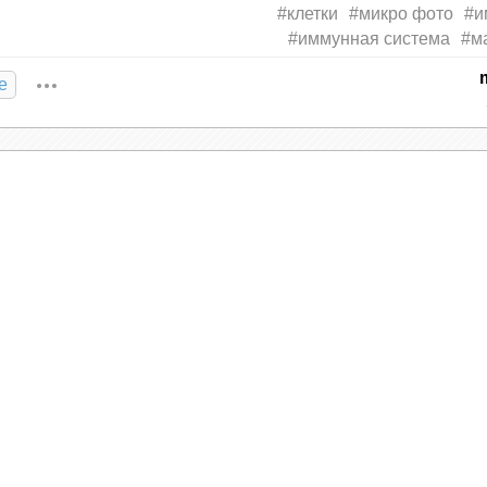
#клетки
#микро фото
#и
#иммунная система
#м
е