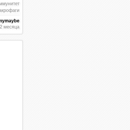
ммунитет
акрофаги
mymaybe
2 месяца