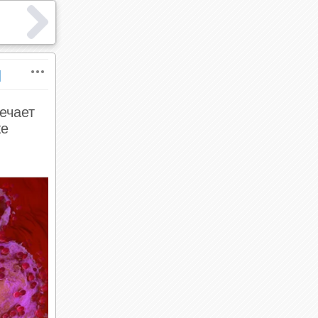
ы
ечает
же