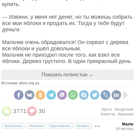
будто сначала прямо, потом немножко вверх, а
опухло, посинело. Евдокия тряпочки в отваре
купить.
потом прыгает вниз. Это неправильно.
смачивала, да прикладывала мальчишке. Сосед,
протрезвев, виниться пришёл. Простил его Никита.
— Извини, у меня нет денег, но ты можешь собрать
- А ты разве знаешь эту мелодию?
Посмотрел своими ясными глазами:
все мои яблоки и продать их. Тогда у тебя будут
деньги.
- Знаю. Мама мне включает.
- Дядя, вы ведь хороший! Только не деритесь
больше. А то, когда у вас сыночек родится, он с
Мальчик очень обрадовался! Он сорвал с дерева
- А что такое импровизация знаешь?
вас пример брать будет.
все яблоки и ушёл довольным.
- Какой сыночек? - Мужик аж поперхнулся. - Ну,
Мальчик не приходил после того, как взял все
- Нет.
Никитична, и пацан у тебя.
яблоки. Дерево грустило. В один прекрасный день
А вечером прибежал, поманил Евдокию в сени:
мальчик, который уже превратился во взрослого
- Это когда во что-то хорошо знакомое человек
- Значит, тебе Машка сказала, что ребёнка ждёт?
мужчину, вернулся. Яблоня очень обрадовалась.
Показать полностью →
вносит своё, меняет привычное. Понимаешь?
- Ты о чём, Иван?
- Мальчишка твой утром про сына говорил.
Источник: elims.org.ua
— Иди сюда, поиграй со мной!
- Понимаю. - Кивнул Димка. - Вы сделали
- Да мало ли, что малой сказать может.
импровизацию. Незнакомое слово он выговорил с
- Да в том-то и дело, что, по всем статьям, быть
— У меня нет времени играть с тобой. Мне нужно
трудом и сам засмеялся над своей неловкостью.
мне отцом. Только она сама ещё точно не знает,
работать, я содержу свою семью. Сейчас нам
Улыбнулся и мужчина.
анализы сдать надо. - Иван изумлённо смотрел на
#дети
#родители
3771
30
нужен кров. Можешь помочь мне?
женщину. - Ну, соседка, и внучок у тебя.
#притча
#мальчик
- Мама, можно я поиграю? - Мальчик показал на
— Извини, мне негде вас приютить. Но ты можешь
Maybe
кучу рыжих осенних листьев.
Так и повелось, где какая ругань или беда, Никитка
Трогательно
Умиление
Вдохновение
Интерес
94 месяца
спилить мои ветви и построить себе дом.
тут как тут. Смотрит, улыбается, что с него взять,