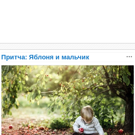
Социализироваться у Димки получалось плохо.
- Вам Бог обязательно поможет! Бабушка говорит,
Когда дети носились по игровой, он стоял у окна.
что он добрым помогает. А вы очень добрая!
- Откуда ж ты знаешь, Никита? Ты же меня первый
- Дима иди поиграй с детками. - Ласково говорила
раз видишь.
ему нянечка.
- Я просто вижу. А хотите, я вас нарисую?
- Очень хочу! - Улыбнулась учительница.
- Там дождик ходит по лужам. - Отвечал он ей,
показывая пальчиком на круги от капель. Это его
И ведь нарисовал. Бабушка так и ахнула: вроде, и
следы. У дождика много ножек, больше даже чем у
не то чтобы похоже, а только глянешь, и сразу
Притча: Яблоня и мальчик
сороконожки.
понятно, кто на портрете. Видно, что Арина
Евгеньевна, но только другая какая-то.
- Самсонов, почему у твоего кота глаза ниже, чем
- Как же это, Никитушка, у тебя выходит?
нос? - Требовательно вопрошала Ольга Ивановна,
- А это, бабушка Дуня, душа у учительницы такая.
показывая ему образец поделки.
Я её так увидел. Можно мне отнести рисунок?
- Иди, миленький.
- У него плохое настроение. - Объяснял Димка. -
Ему грустно, и в душе всё перевёрнуто.
Учительница долго на портрет смотрела,
похвалила Никиту, а когда он домой побежал,
- Ваш сын не способен выполнять элементарные
покачала головой вслед:
действия, которые в его возрасте все дети
- Трудно тебе будет в этом мире, мальчик.
выполняют легко. Он даже ложку держать толком