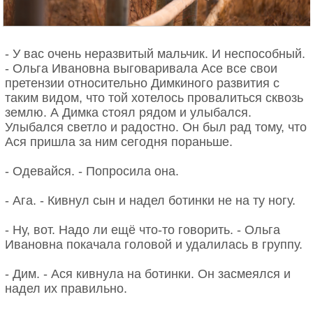
тихонького, улыбчивого. Говорит, сын. Евдокия
Никитична так и села.
- У вас очень неразвитый мальчик. И неспособный.
Оказалось, дочь в городе замуж вышла, родила
- Ольга Ивановна выговаривала Асе все свои
мальчика. А сынишка какой-то не такой оказался,
претензии относительно Димкиного развития с
врачи постановили. Светлана, не долго думая, от
таким видом, что той хотелось провалиться сквозь
него и отказалась. Только отец мальчика с таким
землю. А Димка стоял рядом и улыбался.
её решением не согласился. Никитку себе забрал,
Улыбался светло и радостно. Он был рад тому, что
и все годы сам растил. С дочерью не разводился,
Ася пришла за ним сегодня пораньше.
чтоб проблем не было, но вместе не жили. Света -
своей жизнью, муж с сыном - своей.
- Одевайся. - Попросила она.
Но случилась беда: отец мальчика кого-то там на
- Ага. - Кивнул сын и надел ботинки не на ту ногу.
машине случайно сбил и получил реальный срок -
три года. Пришлось Светлане Никитку забирать.
- Ну, вот. Надо ли ещё что-то говорить. - Ольга
Только не нужен он ей, был и есть. Привезла
Ивановна покачала головой и удалилась в группу.
матери: если, мол, и той не ко двору придётся,
надо в интернат определять.
- Дим. - Ася кивнула на ботинки. Он засмеялся и
надел их правильно.
А Евдокия Никитична, как увидела эти глаза
васильковые, да льняные мягкие волосики,