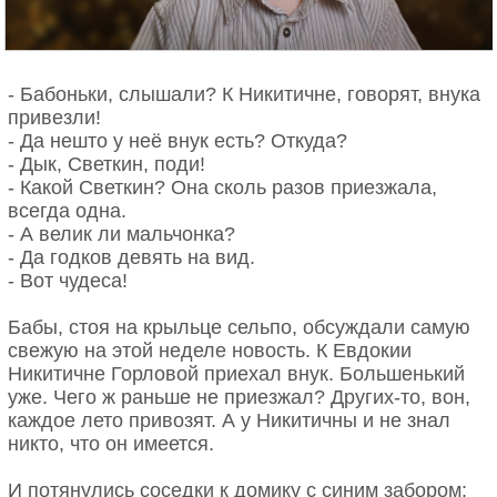
- Бабоньки, слышали? К Никитичне, говорят, внука
привезли!
- Да нешто у неё внук есть? Откуда?
- Дык, Светкин, поди!
- Какой Светкин? Она сколь разов приезжала,
всегда одна.
- А велик ли мальчонка?
- Да годков девять на вид.
- Вот чудеса!
Бабы, стоя на крыльце сельпо, обсуждали самую
свежую на этой неделе новость. К Евдокии
Никитичне Горловой приехал внук. Большенький
уже. Чего ж раньше не приезжал? Других-то, вон,
каждое лето привозят. А у Никитичны и не знал
никто, что он имеется.
И потянулись соседки к домику с синим забором: