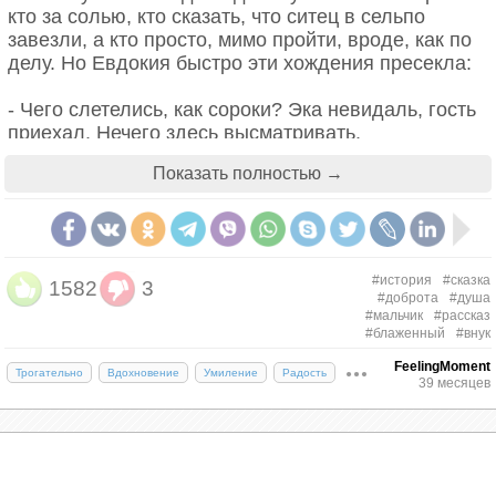
кто за солью, кто сказать, что ситец в сельпо
завезли, а кто просто, мимо пройти, вроде, как по
делу. Но Евдокия быстро эти хождения пресекла:
- Чего слетелись, как сороки? Эка невидаль, гость
приехал. Нечего здесь высматривать.
Обиделись бабы, засудачили с новой силой.
Показать полностью →
- Ишь, как заговорила. Ну, приди она ко мне ещё за
чем-нибудь.
- Стыдится показывать. Мальчонка, говорят,
блаженный, дурачок.
- Да ты что?
#история
#сказка
1582
3
- А то. Чего ты думаешь, они его столько лет
#доброта
#душа
прятали.
#мальчик
#рассказ
#блаженный
#внук
Шушукались, а сами, нет нет, да и поглядывали на
FeelingMoment
Трогательно
Вдохновение
Умиление
Радость
39 месяцев
Никитичны двор.
- Бабушка Дуня, а Бог есть?
- Есть, Никитка, как не быть.
- А он всем-всем помогает?