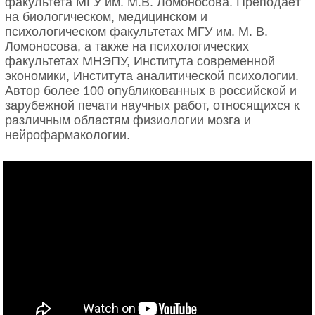
факультета МГУ им. М.В. Ломоносова. Преподаёт
возникает на время для решения тех или иных
на биологическом, медицинском и
проблем. Если перед нами плывет пятьсот
психологическом факультетах МГУ им. М. В.
селедок, какая-то оказывается впереди, а
Ломоносова, а также на психологических
остальные селедки на нее ориентируются; потом
факультетах МНЭПУ, Института современной
другая селедка поплыла в другую сторону — вся
экономики, Института аналитической психологии.
стая повернула за ней. Такие временные стаи с
Автор более 100 опубликованных в российской и
временными вожаками тоже имеют право на
зарубежной печати научных работ, относящихся к
существование, потому что в них легче
различным областям физиологии мозга и
обороняться от хищника. Крупная рыба, глядя на
нейрофармакологии.
стаю селедок, не может выбрать, какую из них
схватить, и шанс каждой отдельной селедки
уцелеть резко повышается. Решение собраться в
стаю имеет множество разных преимуществ,
поэтому организмы и тяготеют друг к другу. Внутри
стаи выгодно иметь иерархию: имея вожака и
несколько уровней подчиненных, стая начинает
действовать как единое целое, и качество жизни
отдельной особи улучшается. От однородных стай
эволюция переходит к иерархически
организованным. Примеров таких стай не очень
много: слоны, гиены, сурикаты, маленькие