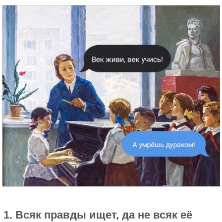
Её смысл не о работе, а о способе решения
проблем. Зайцу помогают - быстрые ноги, волку -
зубы, а лисе - хвост, которым она умело прячет
свои следы.
“Кто старое помянет — тому глаз вон”
1. Всяк правды ищет, да не всяк её