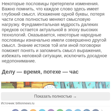
Некоторые пословицы претерпели изменения.
Важно помнить, что каждое слово здесь имеет
Сейчас так говорят, когда у человека много дел и
глубокий смысл. Искажение одной буквы, потеря
почти отсутствует свободное время. Но
части слов полностью меняют смысловую
первоначальный смысл был немного другим.
нагрузку. Фундаментальная мудрость далеких
Полная версия пословицы по Далю:
предков остается актуальной в эпоху высоких
технологий. Оказывается, некоторые народные
“Хлопот полон рот, а перекусить нечего”.
пословицы изначально имели совершенно другой
Смысл в том, что человек много работает,
смысл. Знание истоков той или иной поговорки
суетится, тратит время, но не получает результат.
поможет понять и запомнить смысл выражения,
Его деятельность не может его прокормить.
избежать неловкой ситуации, исключить досадное
А в словаре Михельсона есть потерянное начало,
недопонимание.
которое усиливает это утверждение. У Даля я
Делу — время, потехе — час
увидела другой вариант, не противоречащий
другим: «От хлеба хлеба не ищут».
6. Хлопот полон рот, а перекусить
нечего
Показать полностью →
Источник: billionnews.ru
То хлопот у нас полон рот, то забот, да суть одна:
повседневных дел так много, что даже белка в