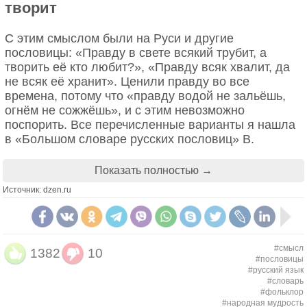
творит
Сейчас это выражение говорят тому, кто
вспоминает о промахах и неудачах в прошлом.
С этим смыслом были на Руси и другие
Оно служит как бы предупреждением, что не
пословицы: «Правду в свете всякий трубит, а
нужно поминать старое, уже наступил другой день,
творить её кто любит?», «Правду всяк хвалит, да
другое время. Но изначально у пословицы было
не всяк её хранит». Ценили правду во все
продолжение:
времена, потому что «правду водой не зальёшь,
огнём не сожжёшь», и с этим невозможно
“Кто старое помянет — тому глаз вон, а кто забудет
поспорить. Все перечисленные варианты я нашла
— тому оба”.
в «Большом словаре русских пословиц» В.
Человека не нужно постоянно попрекать его
Мокиенко.
старыми поступками, но и забывать о них тоже не
стоит. Суть простая — ошибки нужно прощать, но
Показать полностью →
А вариант «Всяк правды ищет, да не всяк её
расслабляться не нужно.
Источник: dzen.ru
творит» был зафиксирован В. Далем в
«Пословицах русского народа».
2. Век живи, век учись, а умрёшь
#смысл
1382
10
дураком
#пословицы
#русский язык
#словарь
Казалось бы, такая мотивирующая пословица «Век
#фольклор
живи, век учись». Не прерывай процесс
#народная мудрость