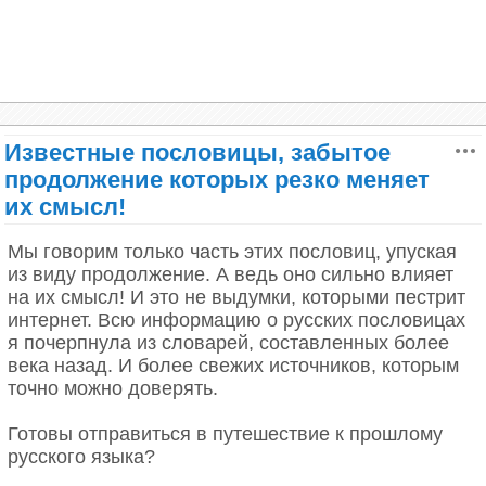
Известные пословицы, забытое
продолжение которых резко меняет
их смысл!
Мы говорим только часть этих пословиц, упуская
“Волка зубы кормят”
из виду продолжение. А ведь оно сильно влияет
на их смысл! И это не выдумки, которыми пестрит
Это один из редких случаев, когда пословица
интернет. Всю информацию о русских пословицах
потеряла не только свое окончание, но и начало.
я почерпнула из словарей, составленных более
Почему-то волк приглянулся обывателям больше
века назад. И более свежих источников, которым
других «героев» этого выражения. Полный текст
точно можно доверять.
пословицы можно найти у Даля:
Готовы отправиться в путешествие к прошлому
“Зайца ноги носят, волка зубы кормят, лису хвост
русского языка?
бережёт”.