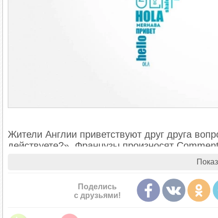
Жители Англии приветствуют друг друга воп
действуете?». Французы произносят Comment 
(«Как идётся?»). В Италии при встрече спра
Показ
традиционное приветствие восходит к вопрос
«Мир тебе!», у евреев — «Мир вам».
Поделись
с друзьями!
Грузины здороваются словом «Гамарджоба!» 
означает «Вот день», словно утверждая наст