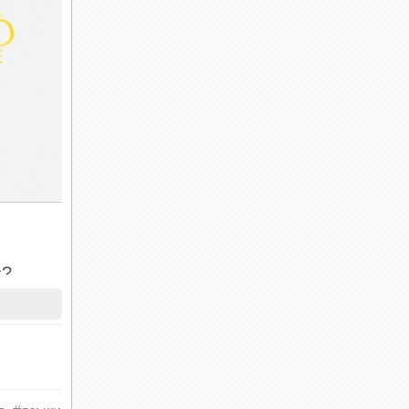
s?
елание
ннитива