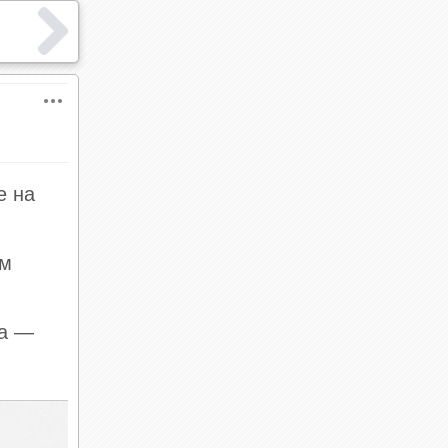
е на
ом
та —