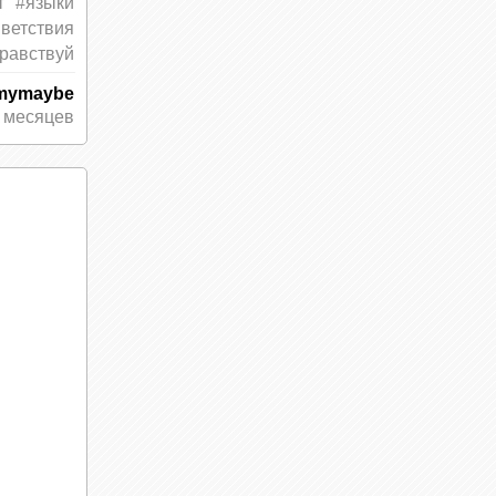
т
#языки
жизни
ветствия
ённый
равствуй
mymaybe
кие
 месяцев