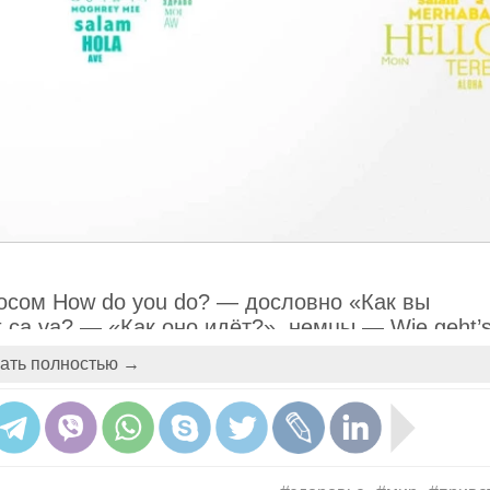
росом How do you do? — дословно «Как вы
ça va? — «Как оно идёт?», немцы — Wie geht’
шивают Come sta? — «Как стоите?», а в Китае
ать полностью →
у: «Ел ли ты сегодня?». У арабов принято пож
— «Будь прав» или «Побеждай!». Японское Ко
упление настоящего момента. У монголов же