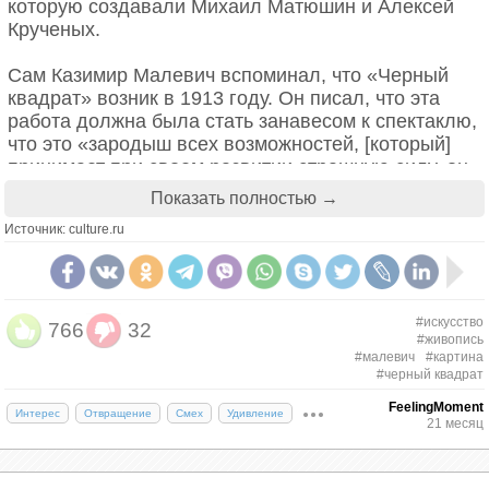
которую создавали Михаил Матюшин и Алексей
Крученых.
Сам Казимир Малевич вспоминал, что «Черный
квадрат» возник в 1913 году. Он писал, что эта
работа должна была стать занавесом к спектаклю,
что это «зародыш всех возможностей, [который]
принимает при своем развитии страшную силу, он
является родоначальником куба и шара». Однако
Показать полностью →
исследователи не нашли подтверждений того, что
Источник: culture.ru
«Квадрат» действительно был создан в 1913 году.
Специалист по творчеству Малевича Александра
Шатских указывала датой написания работы 8
июня 1915 года.
#искусство
766
32
#живопись
#малевич
#картина
#черный квадрат
FeelingMoment
Интерес
Отвращение
Смех
Удивление
21 месяц