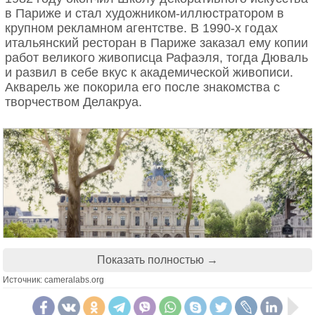
создание берется мастер, сумевший соединить
в Париже и стал художником-иллюстратором в
дисциплину старых мастеров с современным
крупном рекламном агентстве. В 1990-х годах
видением гармонии.
итальянский ресторан в Париже заказал ему копии
работ великого живописца Рафаэля, тогда Дюваль
и развил в себе вкус к академической живописи.
Акварель же покорила его после знакомства с
творчеством Делакруа.
Показать полностью →
Источник: cameralabs.org