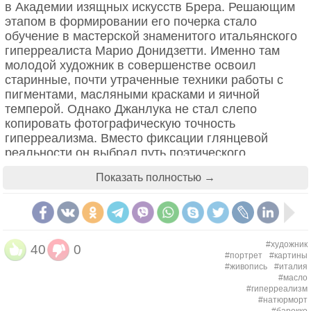
в Академии изящных искусств Брера. Решающим
этапом в формировании его почерка стало
обучение в мастерской знаменитого итальянского
гиперреалиста Марио Донидзетти. Именно там
молодой художник в совершенстве освоил
старинные, почти утраченные техники работы с
пигментами, масляными красками и яичной
темперой. Однако Джанлука не стал слепо
копировать фотографическую точность
гиперреализма. Вместо фиксации глянцевой
реальности он выбрал путь поэтического
переосмысления предметного мира, сделав своим
Показать полностью →
главным жанром натюрморт.
#художник
40
0
#портрет
#картины
#живопись
#италия
#масло
#гиперреализм
#натюрморт