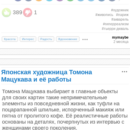
#художник
389
1
#живопись
#париж
Тьерри Дюваль – чуткий и внимательный
#акварель
наблюдатель, подмечающий малейшие изменения
#гиперреализм
в освещении. Последние годы он целиком
#тьерри дюваль
посвящает себя живописи. В картинах художника
mymaybe
Красота
Интерес
Радость
Вдохновение
великолепно сочетается гиперреализм с
2 месяца
романтикой. Любимая тема в картинах Дюваля –
Париж. Сказочный, поэтический, ностальгический и
вневременной. В этой подборке картин вас ждёт
Париж и немного Венеции.
Японская художница Томона
Мацукава и её работы
Томона Мацукава выбирает в главные объекты
для своих картин такие непримечательные
элементы из повседневной жизни, как туфли на
поцарапанной шпильке, испорченный макияж или
пятна от пролитого кофе. Её реалистичные работы
основаны на деталях, почерпнутых из интервью с
женщинами своего поколения.