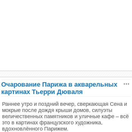
кожице фруктов, подчеркивает каждую прожилку
«Солнечный свет является одной из моих
на увядающем листе и заставляет фактуру
любимых составляющих в работах. Я очарован
предметов буквально дышать.Уникальность стиля
тем, как он влияет на восприятие вещей, как
мастера кроется в балансе между безупречной
„наводняет“ всю комнату, внося свой цвет,
технической точностью и глубокой
преображая ее. Часто мои картины действительно
чувственностью.
больше о солнечном свете, чем о чем-либо
другом».
Очарование Парижа в акварельных
картинах Тьерри Дюваля
Раннее утро и поздний вечер, сверкающая Сена и
мокрые после дождя крыши домов, силуэты
величественных памятников и уличные кафе – всё
это в картинах французского художника,
вдохновлённого Парижем.
Рассматривая его работы, зритель видит не просто