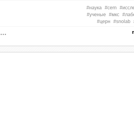
#наука
#cern
#иссл
#ученые
#мкс
#лаб
#церн
#snolab