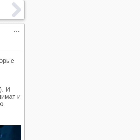
торые
). И
лимат и
то