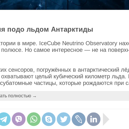
ия подо льдом Антарктиды
ории в мире. IceCube Neutrino Observatory на
 полюсе. Но самое интересное — не на поверхн
ких сенсоров, погружённых в антарктический лё
и охватывают целый кубический километр льда.
 субатомные частицы, которые рождаются при 
д, столкновениях галактик.
ать полностью →