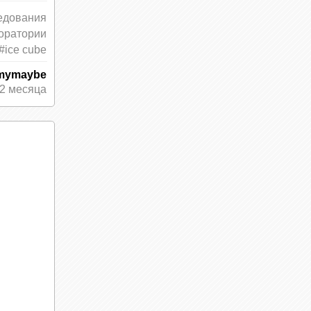
едования
оратории
#ice cube
mymaybe
2 месяца