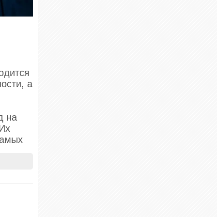
ходится
ости, а
д на
 Их
самых