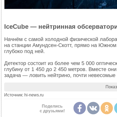
IceCube — нейтринная обсерватор
Начнём с самой холодной физической лаборат
на станции Амундсен-Скотт, прямо на Южном
глубоко под ней.
Детектор состоит из более чем 5 000 оптичес
глубину от 1 450 до 2 450 метров. Вместе он
задача — ловить нейтрино, почти невесомые
мощных событиях во Вселенной: взрывах звёз
Показ
Источник: hi-news.ru
Поделись
с друзьями!