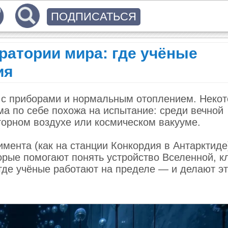
ПОДПИСАТЬСЯ
атории мира: где учёные
ия
а с приборами и нормальным отоплением. Неко
ама по себе похожа на испытание: среди вечной
горном воздухе или космическом вакууме.
мента (как на станции Конкордия в Антарктиде
торые помогают понять устройство Вселенной, к
 где учёные работают на пределе — и делают э