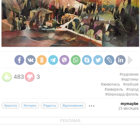
#художник
483
3
#картины
#живопись
#пейзаж
#акварель
#город
#бернхард фогель
mymaybe
Красота
Интерес
Радость
Вдохновение
15 месяцев
РЕКЛАМА