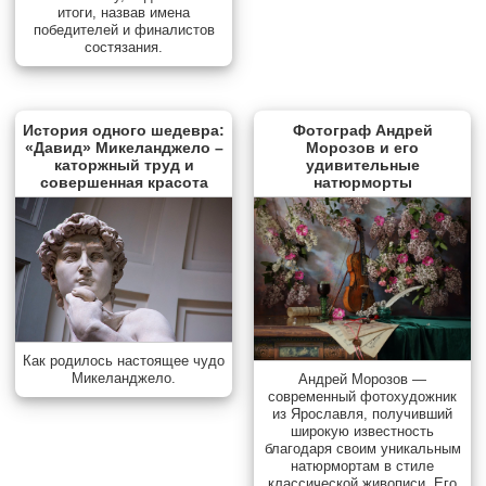
итоги, назвав имена
победителей и финалистов
состязания.
История одного шедевра:
Фотограф Андрей
«Давид» Микеланджело –
Морозов и его
каторжный труд и
удивительные
совершенная красота
натюрморты
Как родилось настоящее чудо
Микеланджело.
Андрей Морозов —
современный фотохудожник
из Ярославля, получивший
широкую известность
благодаря своим уникальным
натюрмортам в стиле
классической живописи. Его