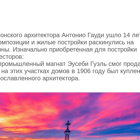
онского архитектора Антонио Гауди ушло 14 лет
композиции и жилые постройки раскинулись на
оны. Изначально приобретенная для постройки
есторов:
 промышленный магнат Эусеби Гуэль смог прод
 на этих участках домов в 1906 году был купле
ославленного архитектора.