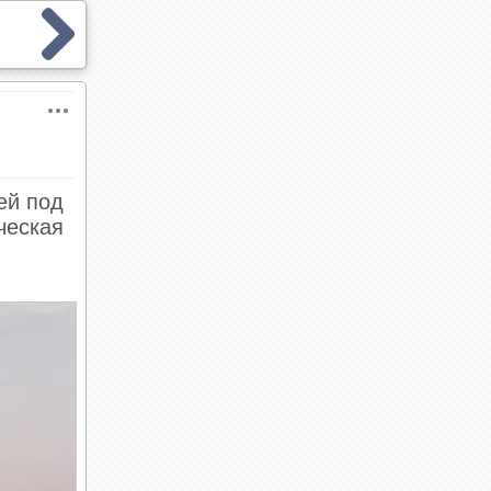
ей под
ческая