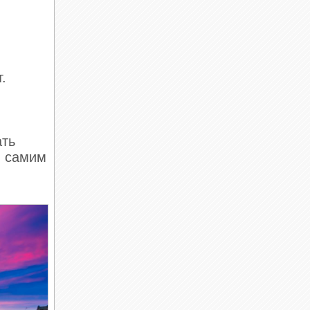
.
ать
н самим