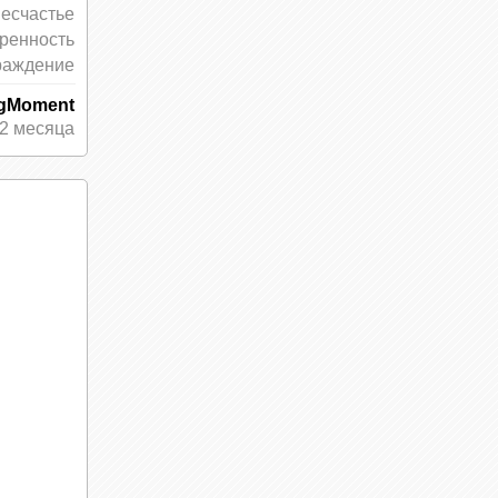
несчастье
ренность
раждение
ирода,
ngMoment
радает.
2 месяца
му —
 все, а
 Для
 таким,
ом деле
. Будда