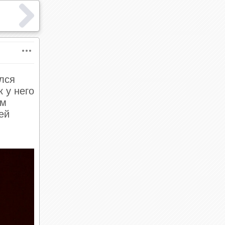
лся
 у него
ем
ей