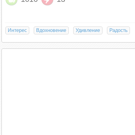
если отрешиться от всех наслоений и усложн
простые и удивительно здравые вещи.
В чем, собственно, идея буддизма? Если пер
Интерес
Вдохновение
Удивление
Радость
согласно учению Будды, ориентирована на то, 
Если удовлетворить одно желание — появитс
появятся десять других. Если исправить одну
поскольку это невозможно, то кроме страдани
Поэтому единственный способ не страдать — 
этого нужно сознательно концентрировать св
какой он есть. В разработке этой техники ко
«просветление» Будды, которое в мифах бол
не имеет под собой ничего сверхъестественно
«Нирвана», эта мистическая цель практикующ
фактически учил, что для того, чтобы увидеть