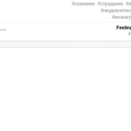
#сознание
#страдание
#
ений, то сам будущий Будда говорил, в общем,
#неудовлетво
#вознаг
еводить на современный язык, человеческая пр
Feeli
чего нет, и поэтому в конечном итоге всегда ст
4
я другое, побольше. Если решить одну пробле
 ошибку, то возникнет необходимость исправить
я это ничего не вызовет.
ничему не сопротивляться и ничего не хотеть.
ое внимание на текущем моменте, принимая его
нцентрации внимания на текущем и состояло
ьше напоминает вознесение Иисуса, но на сам
го.
их буддистов, буквально означает «затухание»
 свет, надо сначала потушить свечи.