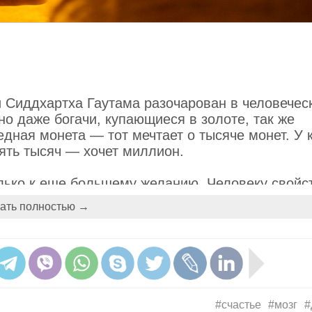
ни Сиддхартха Гаутама разочарован в человечес
но даже богачи, купающиеся в золоте, так же
едная монета — тот мечтает о тысяче монет. У 
сять тысяч — хочет миллион.
лько к еще большему желанию. Человеку свойс
ходит из дома в странствие на поиски решения 
ать полностью →
ции, эти странствия Гаутамы положили начало 
ечений, за свою многовековую историю буддиз
азбился на разнообразные потоки и ручейки, и 
еских, маркетинговых и теологических метаморф
#счастье
#мозг
#
татуям довольно сложно разглядеть идеи Гаута