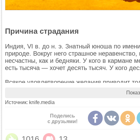
Причина страдания
Индия, VI в. до н. э. Знатный юноша по име
природе. Вокруг него страшное неравенство, 
несчастны, как и бедняки. У кого в кармане м
есть тысяча — хочет десять тысяч. У кого де
Всякое удовлетворение желания приводит то
страдать, заключает вдумчивый Гаутама, и у
Показ
экзистенциальной проблемы. Согласно тради
Источник: knife.media
из главных мировых религий — буддизму.
Поделись
Подобно большинству крупных религиозных т
с друзьями!
растекся по многокультурному хребту Азии, р
случаях претерпел такое количество политич
1016
13
сегодня в ритуальном поклонении золотым с