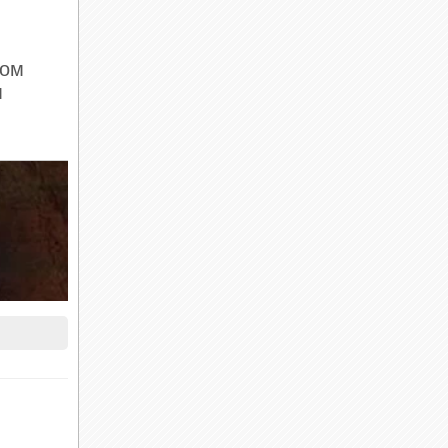
ном
м