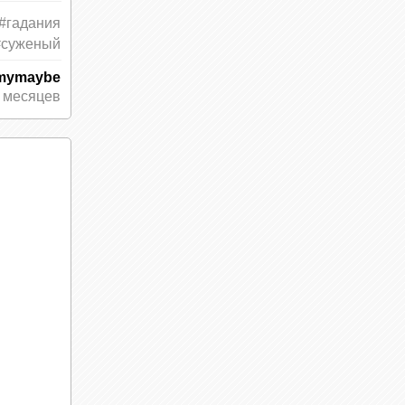
#гадания
#суженый
mymaybe
 месяцев
 к
ть. По
менем
нваря