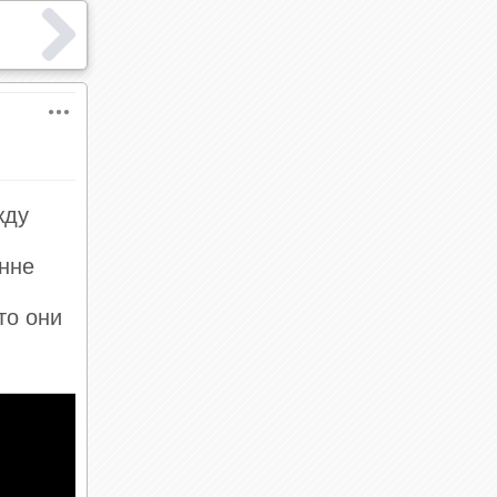
жду
енне
то они