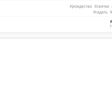
#рождество
#святки
#гадать
7
 истончаются. Неведомые силы подходят ближе
весу тайны тем, кто наберётся смелости спроси
тали самыми верными. Самым «правдивым» вре
вечер (канун Нового года, то есть с 13 на 14 я