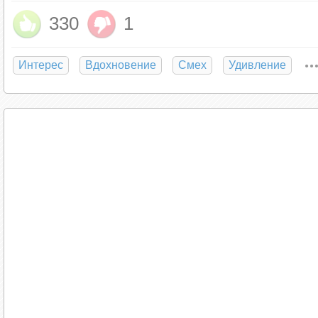
330
1
Интерес
Вдохновение
Смех
Удивление
Границы между явью и потусторонним миром
человеческому жилью и готовы приоткрыть за
этой причине гадания в святочные дни счи
называли ночь накануне Рождества, Васильев 
по новому стилю) и Крещенский сочельник.
Гадания на урожай и здоровье