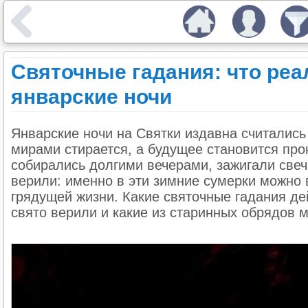
Святочные гадания: что реа
январские ночи
Январские ночи на Святки издавна считались
мирами стирается, а будущее становится пр
собирались долгими вечерами, зажигали свеч
верили: именно в эти зимние сумерки можно 
грядущей жизни. Какие святочные гадания де
свято верили и какие из старинных обрядов 