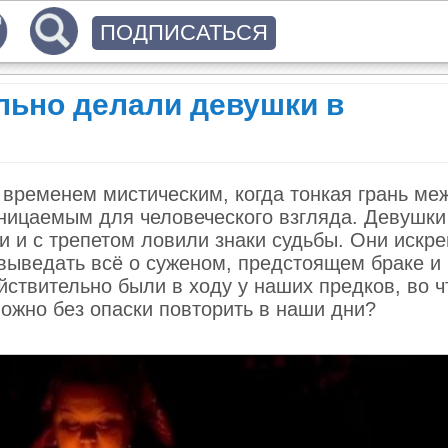
ПОДПИСАТЬСЯ
льно делали девушки в
 временем мистическим, когда тонкая грань ме
оницаемым для человеческого взгляда. Девушки
и и с трепетом ловили знаки судьбы. Они искр
выведать всё о суженом, предстоящем браке и
йствительно были в ходу у наших предков, во ч
можно без опаски повторить в наши дни?