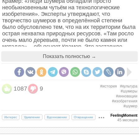
Крамер: «Люди Шумера обладали просто
необыкновенным чутьём на технологические
изобретения». Эксперты утверждают, что
творчество шумеров в определённой степени
было обусловлено тем, что на их территории была
острая нехватка природных ресурсов. «Там росло
очень мало деревьев, почти не было камня или
металла», - объясняет Крамер. Это заставило
Шмер весьма изобретательно использовать такие
Показать полностью →
имеющиеся в их распоряжении материалы как
глина. Глину называют пластиком древнего мира.
Шумеры использовали её для изготовления всего
на свете. От кирпичей до посуды и табличек для
письма.
#история
#культура
1087
9
#шумеры
#инновации
#изобретения
#шумер
FeelingMoment
Интерес
Удивление
Вдохновение
Отвращение
45 месяцев