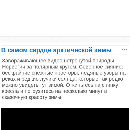
В самом сердце арктической зимы
Завораживающее видео нетронутой природы
Норвегии за полярным кругом. Северное сияние,
бескрайние снежные просторы, ледяные узоры на
реках и редкие лучики солнца, которые так редко
можно увидеть тут зимой. Откиньтесь на спинку
кресла и погрузитесь на несколько минут в
сказочную красоту зимы.
Красивая деревня Гейрангер,
Норвегия. Фото: Андрес Ньето Поррас