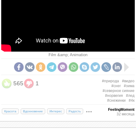
Film &amp; Animation
#природа
#видео
565
1
#снег
#зима
Балансируя на краю 1000 футовой
#северное сияние
#норвегия
#лед
скалы в Норвегии. Фото: Sindre
#снежинки
#4к
Lundvold
FeelingMoment
Красота
Вдохновение
Интерес
Радость
32 месяца