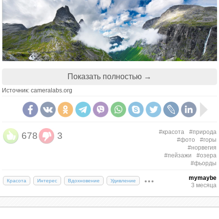
Показать полностью →
Источник: cameralabs.org
#красота
#природа
678
3
#фото
#горы
#норвегия
#пейзажи
#озера
Арктический рай, Норвегия. Фото:
#фьорды
Daniel Korzhonov
mymaybe
Красота
Интерес
Вдохновение
Удивление
3 месяца