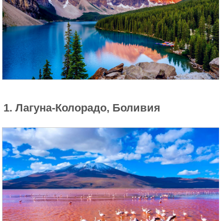
1. Лагуна-Колорадо, Боливия
Балансируя на краю 1000 футовой
скалы в Норвегии. Фото: Sindre
Lundvold