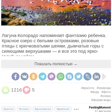
Лагуна-Колорадо напоминает фантазию ребенка.
Красное озеро с белыми островками, розовые
птицы с крючковатыми шеями, дымчатые горы с
сияющими верхушками — и все это под ярко-
голубым небом.
Показать полностью →
Воду в озере Лагуна-Колорадо раскрасила не
акварель, а осадочные породы и особые
Человек сидит, свесив ноги на краю
водоросли. В зависимости от погоды, озеро
скалы Trolltunga («Язык Тролля»),
переливается из красного в оранжевый, розовый и
Норвегия. Фото: Томас Гавела
фиолетовый, как магический рубин. А стайки
#красота
#природа
1216
5
#вода
#фото
фламинго и минеральные сугробы, разбросанные
#озера
тут и там, добавляют сюрреализма пейзажу.
#форма воды
FeelingMoment
2. Озеро Накуру, Кения
Красота
Интерес
Вдохновение
Удивление
37 месяцев