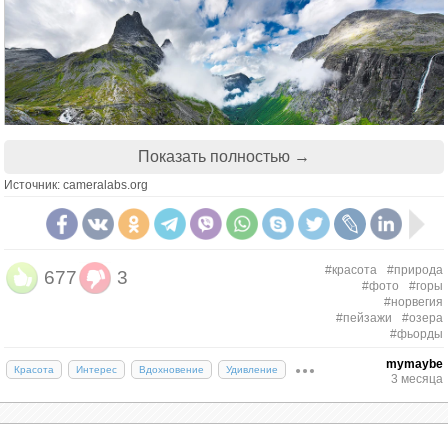
Показать полностью →
Источник: cameralabs.org
#красота
#природа
677
3
#фото
#горы
#норвегия
#пейзажи
#озера
Арктический рай, Норвегия. Фото:
#фьорды
Daniel Korzhonov
mymaybe
Красота
Интерес
Вдохновение
Удивление
3 месяца