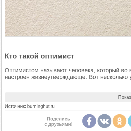
Кто такой оптимист
Оптимистом называют человека, который во 
настроен жизнеутверждающе. Вот несколько 
Чувство, что будущее выглядит светлым, и в
Ожидания, что всё обязательно сложится ус
Показ
жизненные трудности. Такой человек не позв
Источник: burninghut.ru
ожидания.
Убеждение в том, что даже неблагоприятные 
Поделись
Уверенность в том, что все проблемы или пр
с друзьями!
научиться.