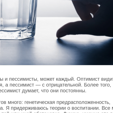
сты и пессимисты, может каждый. Оптимист види
, а пессимист — с отрицательной. Более того,
ссимист думает, что они постоянны.
 жизнь
тов много: генетическая предрасположенность,
эмоциональное здоровье
а. Я придерживаюсь теории о воспитании. Все
судистых заболеваний и выше показатели