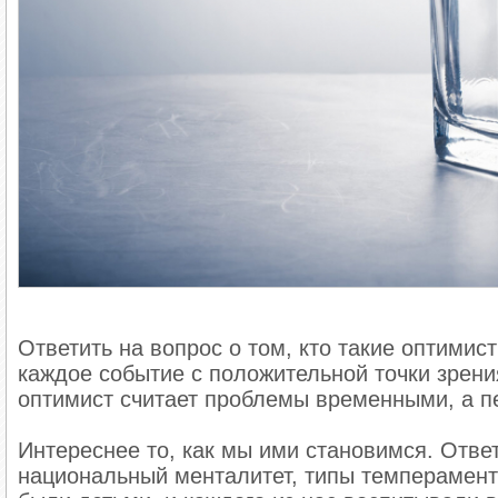
Ответить на вопрос о том, кто такие оптими
каждое событие с положительной точки зрения
оптимист считает проблемы временными, а пе
Плюсы оптимистичного взгляда на
Интереснее то, как мы ими становимся. Отве
Повышаются шансы сохранить физическое и 
национальный менталитет, типы темперамент
У оптимистов на 50% ниже риск сердечно-со