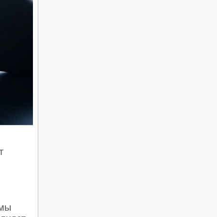
т
 мы