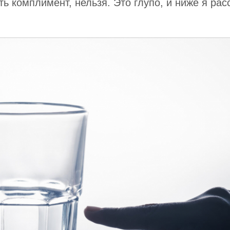
ть комплимент, нельзя. Это глупо, и ниже я рас
или разочарования.
вства в общении с этим человеком.
 болезненные эмоции.