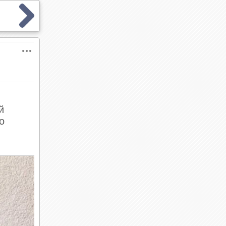
и
й
о