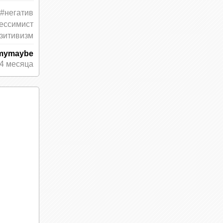
#негатив
 с
ессимист
и
зитивизм
mymaybe
4 месяца
них.
елы
жизни.
ос и
могут