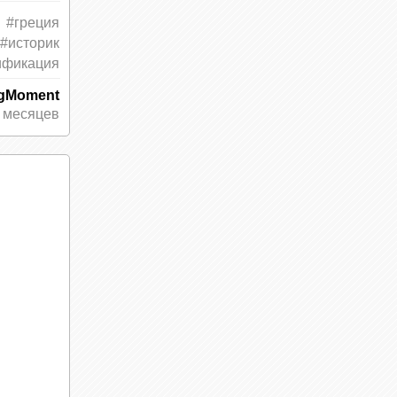
#греция
#историк
ификация
 и
ngMoment
 месяцев
ркнуть,
сть
тся: в
ать
ючать
ом
ии с