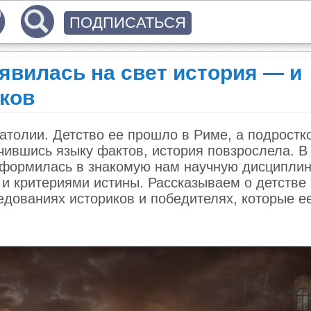
ПОДПИСАТЬСЯ
оявилась на свет история — и
еков
атолии. Детство ее прошло в Риме, а подростк
учившись языку фактов, история повзрослела. В
 оформилась в знакомую нам научную дисципли
 и критериями истины. Рассказываем о детстве
едованиях историков и победителях, которые е