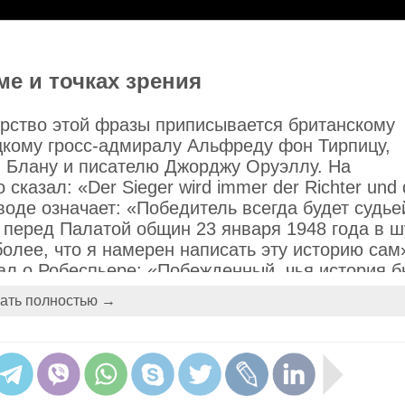
ме и точках зрения
орство этой фразы приписывается британскому
цкому гросс-адмиралу Альфреду фон Тирпицу,
и Блану и писателю Джорджу Оруэллу. На
казал: «Der Sieger wird immer der Richter und 
реводе означает: «Победитель всегда будет судье
перед Палатой общин 23 января 1948 года в ш
олее, что я намерен написать эту историю сам
сал о Робеспьере: «Побежденный, чья история 
цузской революции» — о якобинцах: «История
ать полностью →
льфред фон Тирпиц после поражения Германии
19 года также отмечал: «Историю пишет побед
 газете Tribune: «История пишется победителям
дж Грэм Вест, бывший конгрессмен от Конфедер