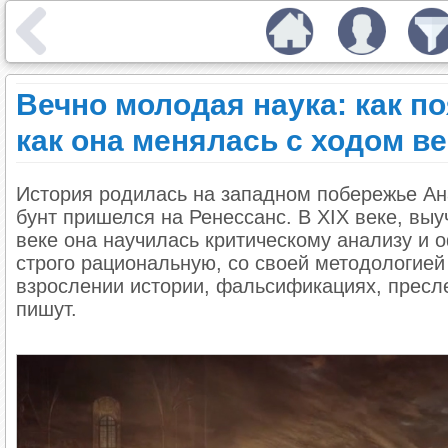
Вечно молодая наука: как п
как она менялась с ходом в
История родилась на западном побережье Ан
бунт пришелся на Ренессанс. В XIX веке, вы
веке она научилась критическому анализу и
строго рациональную, со своей методологией
взрослении истории, фальсификациях, пресл
пишут.