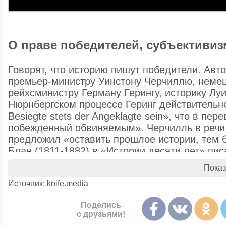
О праве победителей, субъективиз
Говорят, что историю пишут победители. Авт
премьер-министру Уинстону Черчиллю, неме
рейхсминистру Герману Герингу, историку Лу
Нюрнбергском процессе Геринг действительно с
Besiegte stets der Angeklagte sein», что в пе
побежденный обвиняемым». Черчилль в речи 
предложил «оставить прошлое истории, тем б
Блан (1811-1882) в «Истории десяти лет» пи
написана победителями», а в «Истории Фран
Показ
побежденных, написанная победителями». А
Источник: knife.media
Первой Мировой войне в «Воспоминаниях» 19
Поделись
И, наконец, Оруэлл — 4 февраля 1944 года в
с друзьями!
В 1891 году сенатор от штата Миссури Джор