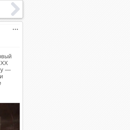
овый
 XX
ну —
 и
е