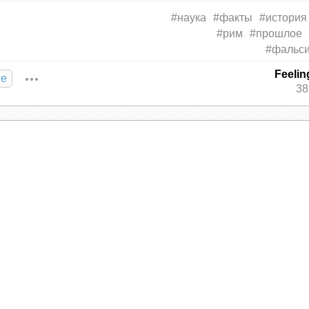
й Kansas City Gazette и другой периодикой на
#наука
#факты
#история
#рим
#прошлое
#фальс
 те, кто виновен в измене, даже со стороны
и и создается в соответствии с предрассудками
Feeli
ие
38
чное авторство интересующего нас афоризма
или Тирпиц, используют эту фразу, чтобы подче
, и ставят тем самым под сомнение объективно
ем цитату Черчиллю или Блану, смысл ее меняе
смотра подхода к истории и предлагает учитыв
фраза, но и обращение с ней, возможность вкл
 того, сколь существенно наши знания о прошл
ленных фактов, расставленных в соответств