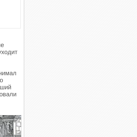
не
уходит
анимал
го
вший
ровали