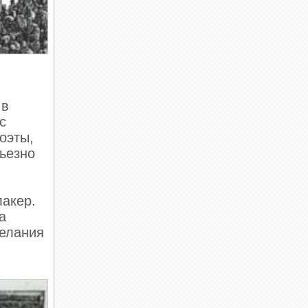
 в
с
оэты,
рьезно
лакер.
а
желания