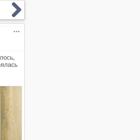
лось,
зялась