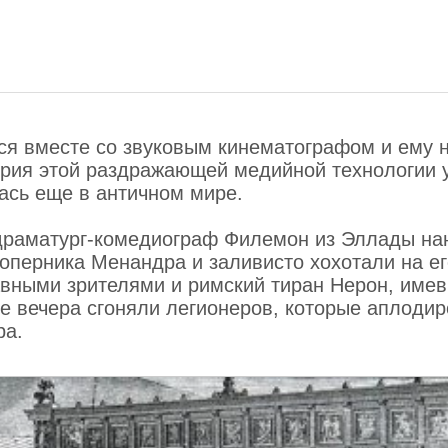
ся вместе со звуковым кинематографом и ему 
тория этой раздражающей медийной технологии 
ась еще в античном мире.
ры драматург-комедиограф Филемон из Эллады н
соперника Менандра и заливисто хохотали на е
авными зрителями и римский тиран Нерон, име
ие вечера сгоняли легионеров, которые аплоди
ра.