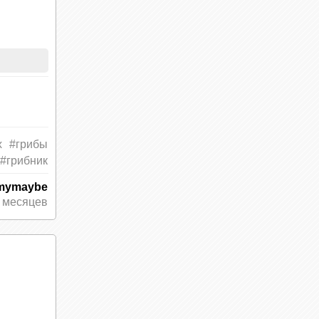
у, а
дующий
х
#грибы
#грибник
mymaybe
 месяцев