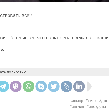
аствовать все?
твие. Я слышал, что ваша жена сбежала с ваш
ь.
расивая. Мистер Смилс, как истинный англичан
ать полностью →
утешно рыдал молодой мужчина, громко
о эта женщина.
подошел к молодому мужчине и утешил:
ь жениться вновь!
#юмор
#смех
#дже
#англия
#анекдоты