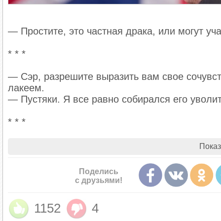
— Простите, это частная драка, или могут уч
* * *
— Сэр, разрешите выразить вам свое сочувс
лакеем.
— Пустяки. Я все равно собирался его уволит
* * *
У мистера Смилса умерла жена. Молодая и к
Показ
стойко держался на похоронах. А рядом без
исповедовался, говорил, что значила для нег
Поделись
Когда похороны закончились, мистер Смилс 
с друзьями!
— Не расстраивайтесь, мой друг, я собираюс
1152
4
* * *