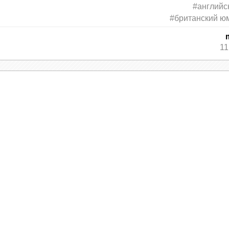
#английс
бращается к капитану:
#британский ю
11
ло время оплатить счет, каждый потянулся за н
 госконтракт, мне возместят.
 той неделе я объявляю о банкротстве.
а деньги и драгоценности. Но зачем он забрал
ену с любовником. Голый любовник в панике