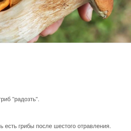
ся на остров. Через год спасатели
а спрашивают
орый я хожу, третья — клуб, который я игнорир
леги. Письмо
арша — дама, я не могу
ого, поскольку я
ас так. Но так как вы
я правильно».
гриб "радозть".
й дядюшка завещал вам три
ь есть грибы после шестого отравления.
ерлингов наличными и