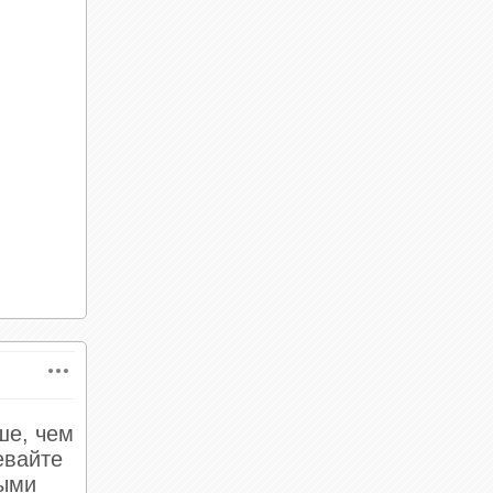
дер.
ше, чем
евайте
ными