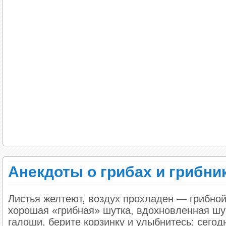
выскакивает из постели, мчится в ванную, хв
Разъяренный муж, видя это, кидается за ним 
Жена думает: ну все, сейчас убьет. Подходит
страдальческим голосом:
— Нет! Не это! Это — для лица!
Анекдоты о грибах и грибни
Листья желтеют, воздух прохладен — грибной
хорошая «грибная» шутка, вдохновленная ш
галоши, берите корзинку и улыбнитесь: сегод