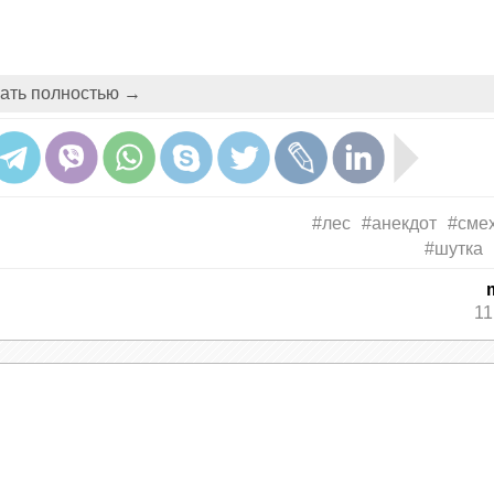
о сложнее. Раньше просто срезала - и в корзин
ать полностью →
овать с трех ракурсов.
оторым образом возник пожар.
азал:
х сетях фотки собранных грибов, вы и на сле
 что я не занимаюсь домашним хозяйством.
#лес
#анекдот
#сме
#шутка
11
 помирились!