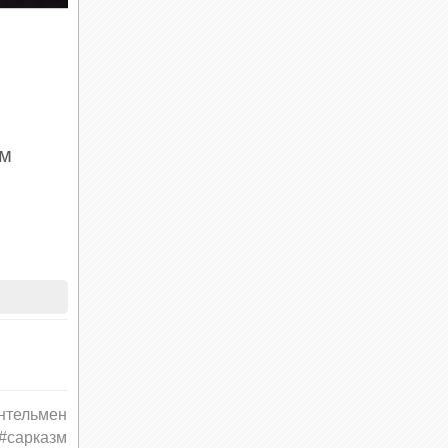
им
ин,
нтельмен
#сарказм