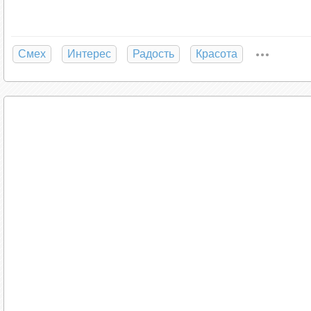
Тонет корабль. Англичанин с трубкой во рту о
— Cэр, какая из шлюпок для курящих?
Смех
Интерес
Радость
Красота
* * *
Три бизнесмена ужинали в клубе. Когда приш
— Деловые расходы, — сказал один.
— Я заплачу, — откликнулся другой. — У меня
— Дайте-ка сюда, — настаивает третий. — На
* * *
— Я понимаю, почему грабитель взял из сейф
лорда?
— Думаю, чтобы лорд его не искал.
* * *
Англичанин возвращается домой и застает ж