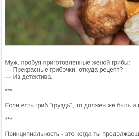
Английский лорд потерпел крушение и выбрал
находят его. На острове три хижины. У лорд
— Зачем Вам три хижины?
— Одна — это мой дом, вторая — клуб, в кот
* * *
Муж, пробуя приготовленные женой грибы:
— Прекрасные грибочки, откуда рецепт?
Английский бизнесмен получил письмо от кол
— Из детектива.
гласило: «Дорогой сэр, поскольку моя секрет
продиктовать ей то, что о вас думаю. Более т
***
джентльмен, я не имею права даже думать о в
ни то, ни другое, я надеюсь, вы поймете мен
Если есть гриб "груздь", то должен же быть и 
* * *
***
— Сэр, — говорит нотариус, — ваш покойны
Принципиальность - это когда ты продолжаеш
дома в Лондоне, восемьсот тысяч фунтов ст