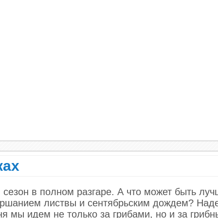
атает там полотенце и накидывает его вокруг бе
с диким криком «Нет!».
 к ванной и видит — там муж в истерике,
ках
 сезон в полном разгаре. А что может быть луч
уршанием листвы и сентябрьским дождем? Над
ня мы идем не только за грибами, но и за гриб