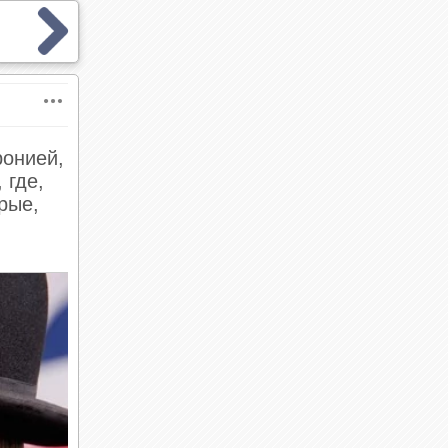
ронией,
 где,
рые,