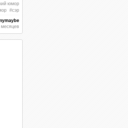
кий юмор
мор
#сэр
mymaybe
 месяцев
им.
 жену