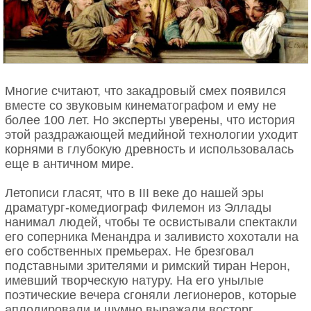
Многие считают, что закадровый смех появился
вместе со звуковым кинематографом и ему не
более 100 лет. Но эксперты уверены, что история
этой раздражающей медийной технологии уходит
корнями в глубокую древность и использовалась
еще в античном мире.
Летописи гласят, что в III веке до нашей эры
драматург-комедиограф Филемон из Эллады
нанимал людей, чтобы те освистывали спектакли
его соперника Менандра и заливисто хохотали на
его собственных премьерах. Не брезговал
подставными зрителями и римский тиран Нерон,
имевший творческую натуру. На его унылые
поэтические вечера сгоняли легионеров, которые
аплодировали и шумно выражали восторг