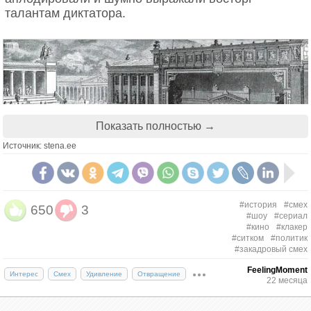
талантам диктатора.
Показать полностью →
Источник: stena.ee
#история
#смех
650
3
#шоу
#сериал
#кино
#клакер
#ситком
#политик
Театр в Древнем Риме
#закадровый смех
Но впервые смех из зала стал трендом в XVI веке
FeelingMoment
Интерес
Смех
Удивление
Отвращение
22 месяца
во Франции. Поэт Жан Дюрат, сомневаясь в своем
таланте и благодарности зрителей, раздавал