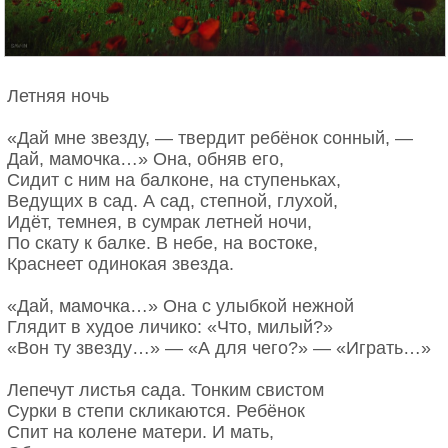
дрожи…
И снова все кругом замрет.
Июнь. Июль. Часть соловьиной дрожи.
Последние мгновенья счастья!
— И было что-то птичье в нас с тобой —
Уж знает Осень, что такой
Когда — ночь соловьиную тревожа —
Глубокий и немой покой —
Летняя ночь
Мы обмирали — каждый над собой!
Предвестник долгого ненастья.
А Август — царь. Ему не до рулады,
Глубоко, странно лес молчал
«Дай мне звезду, — твердит ребёнок сонный, —
Ему — до канонады Октября.
И на заре, когда с заката
Дай, мамочка…» Она, обняв его,
Да, Август — царь. — Тебе царей не надо, —
Пурпурный блеск огня и злата
Сидит с ним на балконе, на ступеньках,
А мне таких не надо — без царя!
Пожаром терем освещал.
Ведущих в сад. А сад, степной, глухой,
Потом угрюмо в нем стемнело.
Идёт, темнея, в сумрак летней ночи,
1920 г.
Луна восходит, а в лесу
По скату к балке. В небе, на востоке,
Марина Цветаева
Ложатся тени на росу…
Краснеет одинокая звезда.
Вот стало холодно и бело
Среди полян, среди сквозной
«Дай, мамочка…» Она с улыбкой нежной
Осенней чащи помертвелой,
Глядит в худое личико: «Что, милый?»
И жутко Осени одной
«Вон ту звезду…» — «А для чего?» — «Играть…»
В пустынной тишине ночной.
Лепечут листья сада. Тонким свистом
Теперь уж тишина другая:
Сурки в степи скликаются. Ребёнок
Прислушайся — она растет,
Спит на колене матери. И мать,