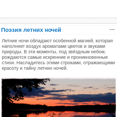
Листопад
Осенью в Москве на бульварах вывешивают
Поэзия летних ночей
дощечки с надписью «Осторожно, листопад!»
Летние ночи обладают особенной магией, которая
Осень, осень! Над Москвою
наполняет воздух ароматами цветов и звуками
Журавли, туман и дым.
природы. В эти моменты, под звёздным небом,
Златосумрачной листвою
рождаются самые искренние и проникновенные
Загораются сады.
стихи. Насладитесь этими строками, отражающими
И дощечки на бульварах
красоту и тайну летних ночей.
всем прохожим говорят,
одиночкам или парам:
«Осторожно, листопад!»
О, как сердцу одиноко
в переулочке чужом!
Вечер бродит мимо окон,
вздрагивая под дождем.
Для кого же здесь одна я,
кто мне дорог, кто мне рад?