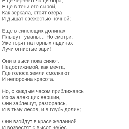
Еще чернеют чащи бора;
А там зазимок ночью выпал
Еще в тени его сырой,
Не остывшая от зною…
И таять стал, все умертвив…
Как зеркала, стоят озера
Не остывшая от зною,
И дышат свежестью ночной;
Ночь июльская блистала…
Трубят рога в полях далеких,
И над тусклою землею
Звенит их медный перелив,
Еще в синеющих долинах
Небо, полное грозою,
Как грустный вопль, среди широких
Плывут туманы… Но смотри:
Все в зарницах трепетало…
Ненастных и туманных нив.
Уже горят на горных льдинах
Словно тяжкие ресницы
Сквозь шум деревьев, за долиной,
Лучи огнистые зари!
Подымались над землею,
Теряясь в глубине лесов,
И сквозь беглые зарницы
Угрюмо воет рог туриный,
Они в выси пока сияют.
Чьи-то грозные зеницы
Скликая на добычу псов,
Недостижимой, как мечта,
Загоралися порою…
И звучный гам их голосов
Где голоса земли смолкают
Разносит бури шум пустынный.
И непорочна красота.
1851 г.
Льет дождь, холодный, точно лед,
Федор Тютчев
Кружатся листья по полянам,
Но, с каждым часом приближаясь
И гуси длинным караваном
Из-за алеющих вершин,
Над лесом держат перелет.
Они заблещут, разгораясь,
Но дни идут. И вот уж дымы
И в тьму лесов, и в глубь долин;
Встают столбами на заре,
Леса багряны, недвижимы,
Они взойдут в красе желанной
Земля в морозном серебре,
И возвестят с высот небес,