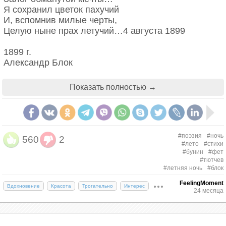
Переулок полон ночью,
Я сохранил цветок пахучий
а дощечки говорят
И, вспомнив милые черты,
проходящим одиночкам:
Целую ныне прах летучий…4 августа 1899
«Осторожно, листопад»…
1899 г.
1938 г.
Александр Блок
Ольга Берггольц
Показать полностью →
#поэзия
#ночь
560
2
#лето
#стихи
#бунин
#фет
#тютчев
#летняя ночь
#блок
FeelingMoment
Вдохновение
Красота
Трогательно
Интерес
24 месяца