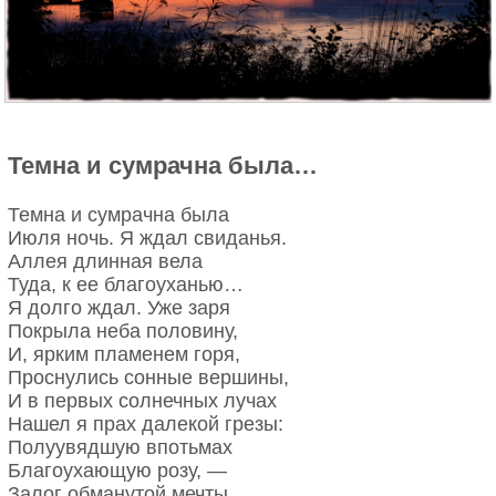
Почему припоминаю:
«Осторожно, листопад»?
Ничего не нужно было, —
значит, нечего терять:
даже близким, даже милым,
даже другом не назвать.
Почему же мне тоскливо,
Темна и сумрачна была…
что прощаемся навек,
Невеселый, несчастливый,
одинокий человек?
Темна и сумрачна была
Что усмешки, что небрежность?
Июля ночь. Я ждал свиданья.
Перетерпишь, переждешь…
Аллея длинная вела
Нет — всего страшнее нежность
Туда, к ее благоуханью…
на прощание, как дождь.
Я долго ждал. Уже заря
Темный ливень, теплый ливень
Покрыла неба половину,
весь — сверкание и дрожь!
И, ярким пламенем горя,
Будь веселым, будь счастливым
Проснулись сонные вершины,
на прощание, как дождь.
И в первых солнечных лучах
…Я одна пойду к вокзалу,
Нашел я прах далекой грезы:
провожатым откажу.
Полуувядшую впотьмах
Я не все тебе сказала,
Благоухающую розу, —
но теперь уж не скажу.
Залог обманутой мечты…