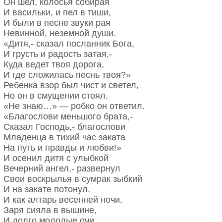
Все купается в бликах света,
Он шел, колосья собирая
В белоснежных рубашках,
Как «В Сокольниках» Левитана,
И васильки, и пел в тиши,
Целый год встречи ждать.
Только женской фигурки нету…
И были в песне звуки рая
И сейчас тут, как в тот же день,
Невинной, неземной души.
До свидания, лето,
Все пылает и золотится.
«Дитя,- сказал посланник Бога,
С бирюзовым рассветом!
Только горечь в душе, как тень,
И грусть и радость затая,-
Ни за что не вернуть
Черной кошкою копошится.
Куда ведет твоя дорога,
Запах летних мечтаний,
Можно все погрузить во мрак,
И где сложилась песнь твоя?»
Неуемных желаний…
Жить и слушать, как ливни плачут,
Ребенка взор был чист и светел,
В этом жизни всей суть.
Можно радость спустить, как стяг…
Но он в смущении стоял.
Можно так. А можно не так,
«Не знаю…» — робко он ответил.
Галина Свиридова
А ведь можно же все иначе!
«Благослови меньшого брата,-
И чего бы душа ни изведала,
Сказал Господь,- благослови
Как ни било б нас вкривь и вкось,
Младенца в тихий час заката
Если счастье оборвалось,
На путь и правды и любви!»
Разве значит, что счастья не было?!
И осенил дитя с улыбкой
И какая б ни жгла нас мука,
Вечерний ангел,- развернул
Но всему ль суждено сгореть?
Свои воскрылья в сумрак зыбкий
Тяжелейшая вещь — разлука,
И на закате потонул.
Но разлука еще не смерть!
И как алтарь весенней ночи,
Я найду тебя. Я разрушу
Заря сияла в вышине,
Льды молчания. Я спешу!
И долго молодые очи