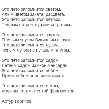
Это лето запомнится светом,
Алым цветом заката, рассвета.
Это лето запомнится ветром,
Тёплым ветром лучами согретым.
Это лето запомнится звуком,
Птичьим звуком будившим округу.
Это лето запомнится лугом,
Ясным лугом не пуганым плугом.
Это лето запомнится садом,
Летним садом из окон мансарды.
Это лето запомнится небом,
Ярким небом ронявшим кометы.
Листопад
Это лето запомнится летом,
Утро птицею в вышние
Жарким летом. Лентой фрагментов.
Перья радужные роняет.
Звезды, словно бы льдинки, тают
Артур Гарипов
С легким звоном в голубизне
В Ботаническом лужи блестят