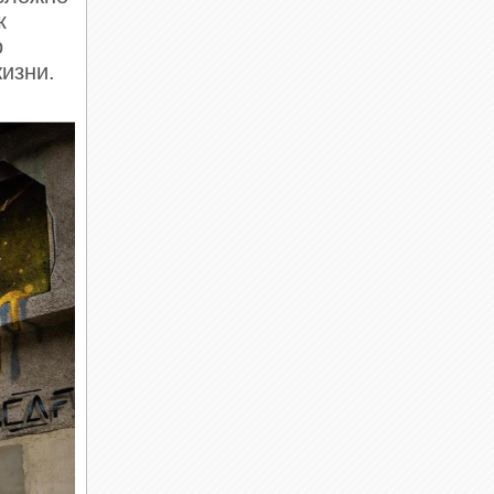
к
о
жизни.