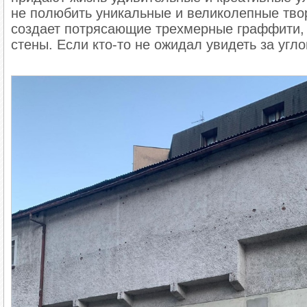
не полюбить уникальные и великолепные твор
создает потрясающие трехмерные граффити, к
стены. Если кто-то не ожидал увидеть за угл