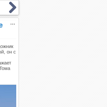
е
дожник
й, он с
ажает
 Тома