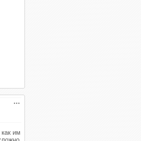
 как им
 сложно