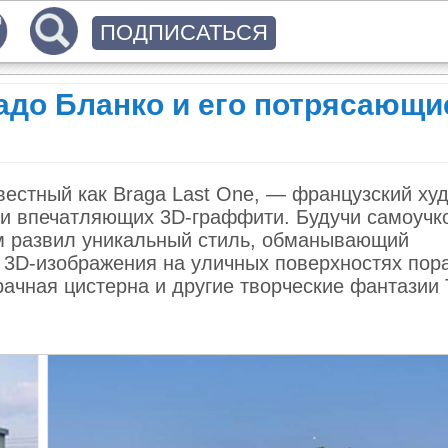
ПОДПИСАТЬСЯ
адо Бланко и его потрясающи
звестный как Braga Last One, — французский ху
и впечатляющих 3D-граффити. Будучи самоучко
м развил уникальный стиль, обманывающий
ь 3D-изображения на уличных поверхностях пор
рачная цистерна и другие творческие фантазии