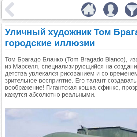
Уличный художник Том Браг
городские иллюзии
Том Брагадо Бланко (Tom Bragado Blanco), и
из Марселя, специализирующийся на создани
детства увлекался рисованием и со времене
зрительное восприятие. Его талант создават
воображение! Гигантская кошка-сфинкс, проз
кажутся абсолютно реальными.