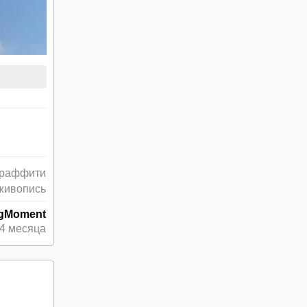
граффити
живопись
ngMoment
4 месяца