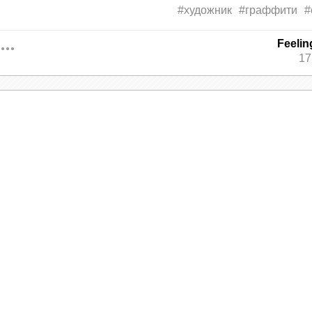
#художник
#граффити
#
Feeli
17