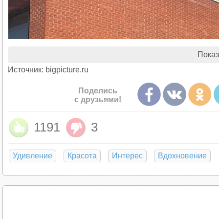
Показ
Источник: bigpicture.ru
Поделись
с друзьями!
1191
3
Удивление
Красота
Интерес
Вдохновение