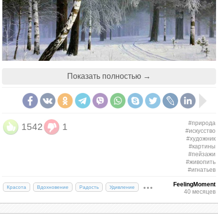
Показать полностью →
#природа
1542
1
#искусство
#художник
#картины
#пейзажи
#живопить
#игнатьев
FeelingMoment
Красота
Вдохновение
Радость
Удивление
40 месяцев