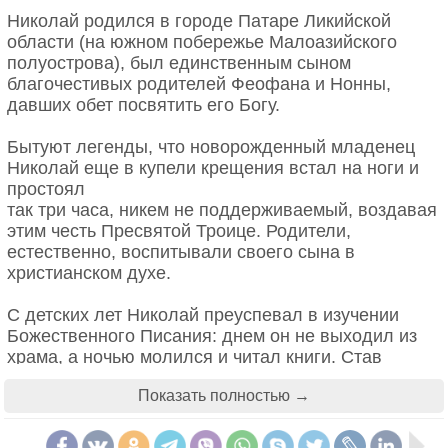
который даже с годами не испортится и не
Николай родился в городе Патаре Ликийской
потеряет свой аромат. Однако в Швеции к такому
области (на южном побережье Малоазийского
подарку относятся негативно. Считается, что мыло
полуострова), был единственным сыном
может «смыть» дружеские отношения между
благочестивых родителей Феофана и Нонны,
дарителем и получателем. Мужчина-швед также
давших обет посвятить его Богу.
никогда не подарит своей возлюбленной
шелковый носовой платок, иначе есть риск, что со
Бытуют легенды, что новорожденный младенец
временем привязанность дамы к нему «сотрется».
Николай еще в купели крещения встал на ноги и
простоял
Швейцария
так три часа, никем не поддерживаемый, воздавая
этим честь Пресвятой Троице. Родители,
естественно, воспитывали своего сына в
христианском духе.
С детских лет Николай преуспевал в изучении
Божественного Писания: днем он не выходил из
храма, а ночью молился и читал книги. Став
священником, юноша горел духом, а опытностью в
Показать полностью →
вопросах веры был подобен старцу (чем вызывал
удивление и глубокое уважение верующих).