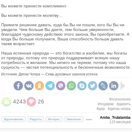
путешествий по миру он воскресил смертельно
вполне приемлемым дарить друг другу нижнее
Вы можете принести комплимент.
раненого моряка.
белье, носки, косметические наборы, кухонные
Вы можете принести молитву…
полотенца и другие практичные вещи.
Чудотворец
Примите решение давать, куда бы Вы ни пошли, кого бы Вы ни
увидели. Чем больше Вы даете, тем больше уверенности,
благодаря чудесному действию этого закона, Вы приобретаете. А
Еще при жизни святитель совершал многие
когда Вы больше получаете, Ваша способность больше давать
чудеса. Из них наибольшую известность доставило
также возрастает.
святителю избавление от смерти трех мужей,
Наша истинная природа — это богатство и изобилие, мы богаты
неправедно осужденных корыстолюбивым
от природы, потому что природа поддерживает всякую нашу
градоначальником. Святитель смело подошел к
потребность и желание. Мы ничего не теряем, потому что наша
палачу и удержал его меч, уже занесенный над
сущность — чистая потенциальность и бесконечные возможности.
головами осужденных. Градоначальник,
Источник: Дипак Чопра — Семь духовных законов успеха
обличенный святителем Николаем в неправде,
раскаялся и просил его о прощении. При этом
присутствовали три военачальника, посланные
императором Константином во Фригию. Они еще
#психология
4243
26
не подозревали, что им вскоре также придется
#подарки
#дарить
#дар
#дипак чопра
искать заступничества у святителя Николая, так
как их незаслуженно оклеветали перед
Amba_Trulalamba
Вдохновение
Радость
Интерес
Умиление
125 месяцев
императором и обрекли на смерть. Явившись во
Многие мужчины обожают ножи, и даже если ими
сне святому равноапостольному Константину,