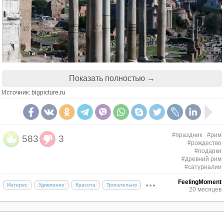
Показать полностью →
Руины храма Сатурна в Риме
Источник: bigpicture.ru
Начинался зимний праздник с официальной части,
проходившей в святилище Сатурна. Жрецы
разрезали шерстяные путы, стягивавшие
#праздник
#рим
583
3
огромную статую бога, а присутствующие
#рождество
#подарки
преподносили ему дары. Все пели гимны и
#древний рим
восхваляли бога земледелия, но при этом с
#сатурналии
нетерпением ожидали конца мероприятия.
FeelingMoment
Интерес
Удивление
Красота
Трогательно
20 месяцев
Когда верховный жрец провозглашал «Ио,
Сатурналии», начиналось самое интересное.
Большинство законов переставали действовать и