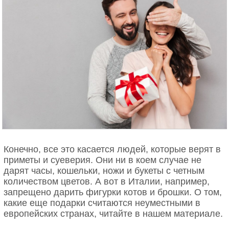
государственные посты занимали рабы — они
отдавали приказания, устанавливали законы, как
если бы были консулами, преторами или судьями.
Бледным отражением власти, которой на время
Сатурналий наделялись рабы, было избрание при
помощи жребия лжецаря, в котором принимали
участие свободные граждане. Лицо, на которое
падал жребий, получало царский титул и отдавало
своим подданным приказания шутливого и
нелепого свойства».
Традиция дарить подарки
На время Сатурналий Рим, где было весело
Конечно, все это касается людей, которые верят в
всегда, превращался в сплошной карнавал. Люди
приметы и суеверия. Они ни в коем случае не
выходили праздновать на улицы и непрерывно
дарят часы, кошельки, ножи и букеты с четным
курсировали из дома в дом с визитами. Приходить
количеством цветов. А вот в Италии, например,
в гости с пустыми руками было нельзя. Поэтому с
запрещено дарить фигурки котов и брошки. О том,
собой приносили подарки, обычно скромные.
какие еще подарки считаются неуместными в
европейских странах, читайте в нашем материале.