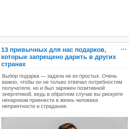
13 привычных для нас подарков,
которые запрещено дарить в других
странах
Во время праздника любой раб мог высказать
господину все, что он о нем думает. Закон
запрещал вспоминать это после окончания
Выбор подарка — задача не из простых. Очень
Сатурналий и наказывать за дерзость. Правда,
важно, чтобы он не только отвечал потребностям
насколько это срабатывало мы, увы, не знаем.
получателя, но и был заряжен позитивной
Британский историк и исследователь религии
энергетикой, ведь в обратном случае вы рискуете
Джеймс Джордж Фрэзер писал об этом так:
ненароком привнести в жизнь человека
неприятности и страдания.
«Эта инверсия ролей заходила так далеко, что
каждый дом на время превращался во что-то
вроде микрогосударства, в котором все высшие