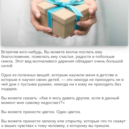
непослушным детям. В некоторых частях Австрии,
Баварии, Южного Тироля, Словении и Хорватии
Николая сопровождает Крампус - устрашающая
фигура, раздающая угольки и связки березовых
веток. В странах Восточной Европы существует
легенда, будто Николая сопровождают ангелы и
черти, которые указывают святому, где послушные
дети, а где - озорники.
Встретив кого-нибудь, Вы можете молча послать ему
благословение, пожелать ему счастья, радости и побольше
Покровитель морей
смеха. Этот вид молчаливого дарения обладает очень большой
силой.
Поскольку Святой Николай считается
Одна из полезных вещей, которым научили меня в детстве и
покровителем моряков, существует версия, что он
которым я научил своих детей, — это никогда не приходить ни в
чей дом с пустыми руками, никогда ни к кому не приходить без
также был мореплавателем или рыбаком.
подарка.
Вероятно, его семья имела определенное
отношение к рыболовству. Поэтому очень часто,
Эти удивительно красивые цветы хотела бы
Вы можете сказать: «Как я могу давать другим, если в данный
момент мне самому недостает?»
когда приближается гроза и начинается шторм в
получить в подарок каждая девушка! Но у чехов
море, религиозные моряки зовут именно Николая
каллы ассоциируются с траурными церемониями,
Вы можете принести цветок. Один цветок.
себе на помощь. По легенде, святого стали
поэтому, находясь в этой стране, лучше не
считать заступником путешественников и
Вы можете принести записку или открытку, которые что-то скажут
покупать букеты с их добавлением. Зато в отличие
о ваших чувствах к тому человеку, к которому вы пришли.
торговцев после того, как во время своих
от жителей многих других стран, чехи считают