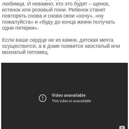
Ирландия
любимца. И неважно, кто это будет – щенок,
епископом должен стать первый человек, который
котенок или розовый пони. Ребенок станет
утром ступит на порог церкви. Этим человеком
повторять снова и снова свои «хочу», «ну
оказался Николай. В свою очередь, он рассказал
пожалуйста» и «буду до конца жизни получать
архиепископу, что ему тоже приснился странный
одни пятерки».
сон: Христос передал ему Святое Евангелие, а
Матерь Божья – епископский омофор.
Если ваше сердце не из камня, детская мечта
Проснувшись, он решил пойти в церковь, чтобы
осуществится, а в доме появится хвостатый или
понять, в чем смысл этого сна.
мохнатый питомец.
Целебное миро
В церковных рукописях упоминаются случаи, когда
тяжело больные люди после прикладывания к
мощам выздоравливали буквально в тот же день.
Целебное миро до сих пор исходит из мощей в
кафедральном храме итальянского города Бар.
Каким бы вам красивым ни показалось зеркало, не
вздумайте дарить его жителю Ирландии. Согласно