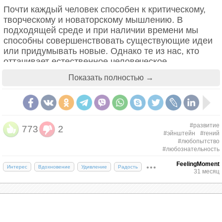
Почти каждый человек способен к критическому,
творческому и новаторскому мышлению. В
подходящей среде и при наличии времени мы
способны совершенствовать существующие идеи
или придумывать новые. Однако те из нас, кто
оттачивает естественное человеческое
стремление разобраться в сложном устройстве
Показать полностью →
жизни и окружающего мира, с большей
вероятностью откроют или создадут что‑то
уникальное.
#развитие
773
2
#эйнштейн
#гений
#любопытство
#любознательность
FeelingMoment
Интерес
Вдохновение
Удивление
Радость
31 месяц