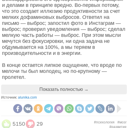
Конструктивные вопросы
процесс становится медленным и болезненным.
и делами в принципе вредно. Во-первых потому,
Но в порыве любознательности можно учиться с
что это создает иллюзию продуктивности за счет
головокружительной скоростью.
Дженет Коннер в свое время начала
мелких дофаминовых выбросов. Ответил на
коллекционировать эффективные, «работающие»,
письмо — выброс; запостил фото в Инстаграм —
Так что интересуйтесь всем. Будьте
конструктивные вопросы, которые можно
выброс; проверил уведомления — выброс; сделал
любознательны. И не забывайте, что бурный рост
применять для письменного самоисследования, и
мелкую часть работы — выброс. При этом мысли
случается благодаря любознательности, а не
в ее коллекции более 200 подобных вопросов.
мечутся без фокусировки, ни одна задача не
знаниям.
Они составляют пять основных категорий.
обдумывается на 100%, а мы теряем в
производительности и в энергии.
1. Вопросы, поддерживающие
развитие осознанности
В конце остается липкое ощущение, что вроде по
мелочи ты был молодец, но по-крупному —
«Где я чувствую, что застрял(а) в своем
пролетел.
движении? Что мне мешает?»
«С чем мне сейчас необходимо разобраться в
Показать полностью →
первую очередь? Какие решения нужно принять?»
Источник:
alunika.com
«Какие условия мне необходимы, чтобы принять
правильное решение?»
«Как я отношусь к тому, что я чувствую по поводу
происходящего?»
#психология
#мозг
5150
29
«От чего я отворачиваюсь, надеясь, что оно как-
#развитие