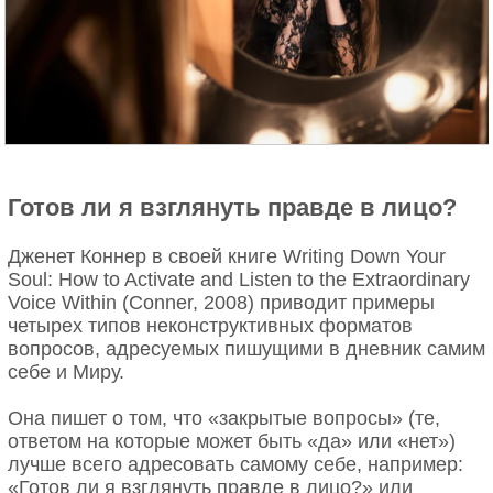
соединяют идеи и обнаруживают невидимую связь
между вещами.
Мозг каждого человека несёт в себе потенциал.
Многие останавливаются на том, что предлагает
система образования. Они не выталкивают себя из
зоны комфорта и не изучают, на что ещё способны.
Они успокаиваются. Или их «съедает» быт. Или
они не могут выйти за пределы того, чего от них
Готов ли я взглянуть правде в лицо?
ждёт общество. Они учатся получать хорошие
оценки и перестают двигаться вперёд, когда это
Дженет Коннер в своей книге Writing Down Your
уже не нужно. Они не следуют за своим
Soul: How to Activate and Listen to the Extraordinary
любопытством.
Voice Within (Conner, 2008) приводит примеры
четырех типов неконструктивных форматов
У каждого из нас своё уникальное мышление.
вопросов, адресуемых пишущими в дневник самим
Люди искусства мыслят не так, как люди науки. Но
себе и Миру.
это не делает их менее выдающимися. Гении
различаются набором навыков. Пикассо был
Она пишет о том, что «закрытые вопросы» (те,
гением, но он не был учёным. Бетховен бросил
ответом на которые может быть «да» или «нет»)
школу в 11 лет, чтобы помогать семье, и так и не
лучше всего адресовать самому себе, например:
выучил таблицу умножения.
«Готов ли я взглянуть правде в лицо?» или