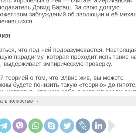
нить «пробелы» в ней — считает американский
подаватель Дэвид Бараш. За свою долгую
ножеством заблуждений об эволюции и её меха
ренившихся.
рия
раться, что под ней подразумевается. Настояща
ющую парадигму, которая проходит испытание н
е, выдерживает эмпирическую проверку.
й теорией о том, что Элвис жив, вы можете
лжны будете понизить такую «теорию» до гипот
и, напротив, отлично себя чувствует среди дру
я микробную теорию болезней, теорию дрейфа
ать полностью →
еорию относительности и квантовую теорию.
рует множество гипотез. Например, о роли
степени случайности естественного отбора. Не
 расшатать всю конструкцию Дарвина. Однако и