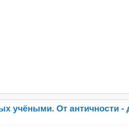
может способствовать сотрудничеству, а не нас
ктивный успех, а боевая доблесть — необязате
исхождение жизни (или должна это
измы взаимосвязаны и как они менялись, коль 
зывает, каким образом новые формы жизни про
ы не менялись на протяжении длительных пери
, чтобы объяснить, как изначально из неживой
местно критиковать эволюционную биологию за 
её сфера полномочий. Прежде всего это задача
ых учёными. От античности - 
е химические процессы и комбинации, приведш
ерены, что после возникновения жизни её