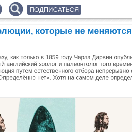
ПОДПИСАТЬСЯ
олюции, которые не меняются
зу, как только в 1859 году Чарлз Дарвин опубл
ый английский зоолог и палеонтолог того време
люция путём естественного отбора непрерывно 
«Определённо нет». Хотя на самом деле опреде