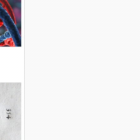
ов,
ался
тельно,
видов
анения