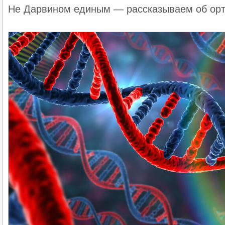
дальнейшее развитие было эволюционным.
Не Дарвином единым — рассказываем об орто