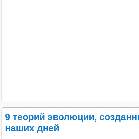
со своими генами, чем их конкуренты. И это 
любом случае ключевую роль играет репроду
условие.
3. Теория эволюции объясняет про
делать)
Теория эволюции объясняет, как живые орган
они уже существуют. Также она отлично пока
из старых, как и почему некоторые организм
времени.
Но теория эволюции даже не претендует на то
материи возникла жизнь. Следовательно, неу
она (пока) не разгадала этот ребус, это не 
биофизики, биохимии и геологии.
9 теорий эволюции, созданн
Тем не менее какими бы ни были изначальны
наших дней
появлению живых молекул, мы можем быть ув