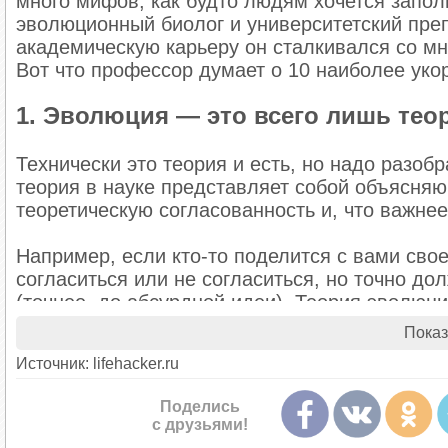
много мифов, как будто людям хочется запол
эволюционный биолог и университетский пре
академическую карьеру он сталкивался со м
Вот что профессор думает о 10 наиболее уко
1. Эволюция — это всего лишь тео
Технически это теория и есть, но надо разоб
теория в науке представляет собой объясня
теоретическую согласованность и, что важне
Например, если кто-то поделится с вами свое
согласиться или не согласиться, но точно до
(точнее, до абсурдной идеи). Теория эволюци
таких же мощных научных концепций, включа
Показ
материков, атомную теорию, теорию чисел, т
Источник: lifehacker.ru
Внутри теории эволюции между собой конкури
Поделись
неадаптивных генетических изменений или о 
с друзьями!
цепляются за эти и другие уточнения, чтобы