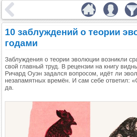
10 заблуждений о теории эв
годами
Заблуждения о теории эволюции возникли сра
свой главный труд. В рецензии на книгу видн
Ричард Оуэн задался вопросом, идёт ли эво
незапамятных времён. И сам себе ответил: 
да.