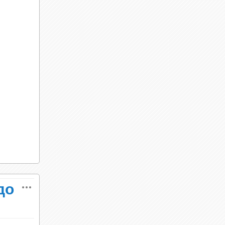
илию. В
льное
скоро
исходят
одов
то, что
до
ие к