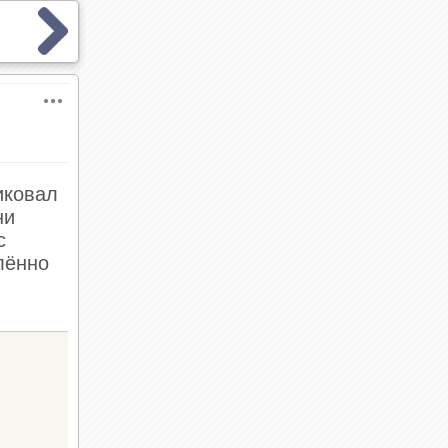
иковал
ни
с
лённо