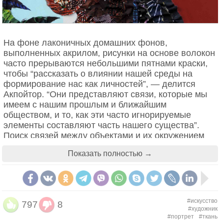
обусловливает протяженность времени. "Забвение
забвения означает смерть, но пока мы говорим о
внутренней и внешней стороне складки, бытие
развертывается."
На фоне лаконичных домашних фонов,
выполненных акрилом, рисунки на основе волокон
часто прерываются небольшими пятнами краски,
чтобы “рассказать о влиянии нашей среды на
формирование нас как личностей”, — делится
Акпойтор. “Они представляют связи, которые мы
имеем с нашим прошлым и ближайшим
обществом, и то, как эти часто игнорируемые
элементы составляют часть нашего существа”.
Поиск связей между объектами и их окружением
является постоянной заботой художника, чья
Показать полностью →
работа посвящена влиянию текущего момента, в
дополнение к тому, как личные истории и действия
предыдущих поколений оказывают длительное
воздействие.
#искусство
797
8
Картины Марселлины Осегале Акпойотор
#художник
представлены галереей Rele, где ее работы будут
#портрет
#ткань