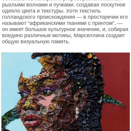
рыхлыми волнами и пучками, создавая лоскутное
одеяло цвета и текстуры. Хотя текстиль
голландского происхождения — в просторечии его
называют “африканскими тканями с принтом”, —
он имеет большое культурное значение, и, собирая
воедино различные мотивы, Марселлина создает
общую визуальную память.
Джон Уильям Уотерхаус, Офелия, 1910
Согласно поздним работам философа Мишеля
Фуко, разглаживание складки определяет время
как абсолютную память. Он обозначает внешнюю
складку — время, которая всегда сосуществует с
внутренней — забвением: «Забвение как
невозможность возврата, а память как
необходимость начинать всё заново». И всё это