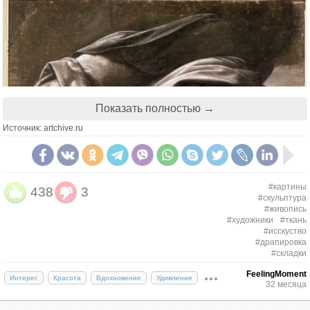
Показать полностью →
Источник: artchive.ru
#картины
438
3
#скульптура
#живопись
#художники
#ткань
#исскуство
#драпировка
#складки
FeelingMoment
Интерес
Красота
Вдохновение
Удивление
32 месяца