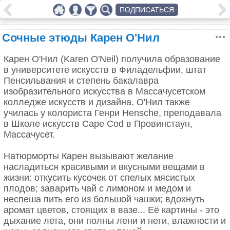
ПОДПИСАТЬСЯ
Сочные этюды Карен О'Нил
Карен О'Нил (Karen O'Neil) получила образование
в университете искусств в Филадельфии, штат
Пенсильвания и степень бакалавра
изобразительного искусства в Массачусетском
колледже искусств и дизайна. О'Нил также
училась у колориста Генри Hensche, преподавала
в Школе искусств Cape Cod в Провинстаун,
Массачусет.
Натюрморты Карен вызывают желание
насладиться красивыми и вкусными вещами в
жизни: откусить кусочек от спелых мясистых
плодов; заварить чай с лимоном и медом и
неспеша пить его из большой чашки; вдохнуть
аромат цветов, стоящих в вазе... Её картины - это
дыхание лета, они полны лени и неги, влажности и