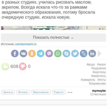
в разных студиях, училась рисовать маслом,
акрилом. Всегда искала что-то за рамками
академического образования, потому бросала
очередную студию, искала новую.
Показать полностью →
Источник:
usenkomaxim.ru
#вода
#море
608
0
#художник
#картины
#живопись
#акварель
#яхты
#барминова
mymaybe
Красота
Интерес
Вдохновение
Радость
13 месяцев