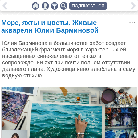
ПОДПИСАТЬСЯ
Море, яхты и цветы. Живые
акварели Юлии Барминовой
Юлия Барминова в большинстве работ создает
близлежащий фрагмент моря в характерных ей
насыщенных сине-зеленых оттенках в
сопровождении яхт при почти полном отсутствии
дальнего плана. Художница явно влюблена в саму
водную стихию.