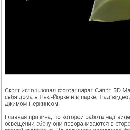
Скотт использовал фотоаппарат Canon 5D Ma
себя дома в Нью-Йорке и в парке. Над видео
Джимом Перкинсом.
Главная причина, по которой работа над виде
освещении сбоку они поворачиваются в сторо