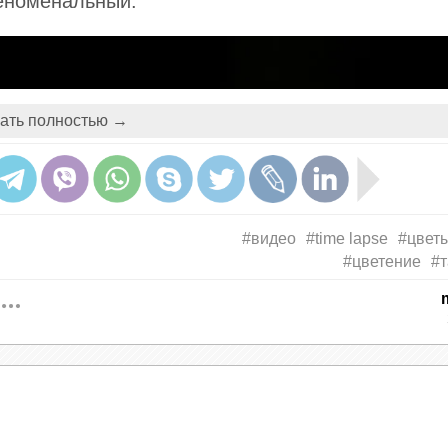
феноменальный.
ать полностью →
#видео
#time lapse
#цвет
#цветение
#