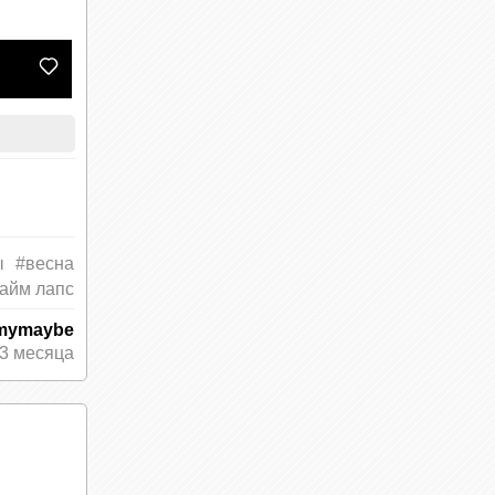
ы
#весна
тайм лапс
mymaybe
3 месяца