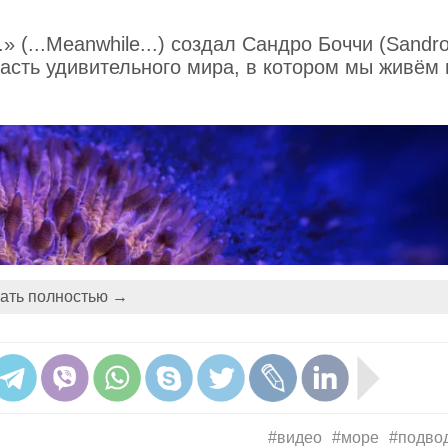
 (...Meanwhile...) создал Сандро Боччи (Sandr
 часть удивительного мира, в котором мы живём 
ать полностью →
#видео
#море
#подво