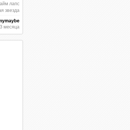
тайм лапс
ая звезда
mymaybe
3 месяца