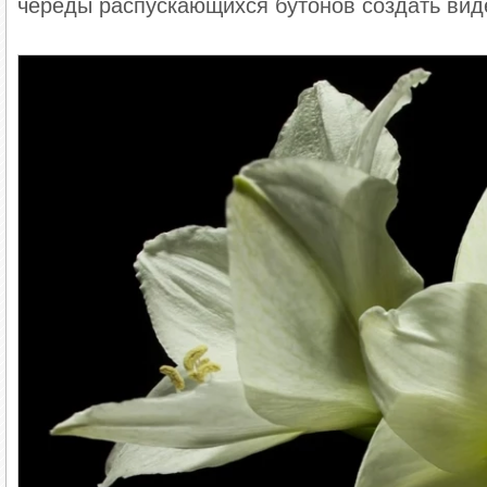
череды распускающихся бутонов создать вид