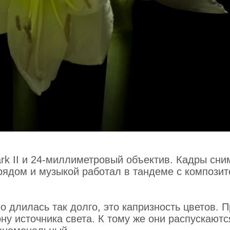
rk II и 24-миллиметровый объектив. Кадры сни
рядом и музыкой работал в тандеме с компози
о длилась так долго, это капризность цветов. 
ну источника света. К тому же они распускаютс