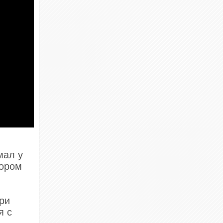
мал у
тором
При
я с