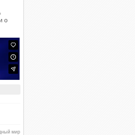
o
и о
дный мир