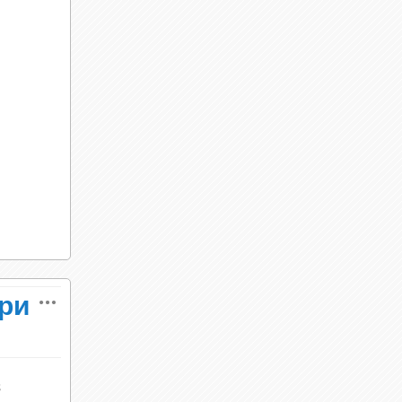
три
з