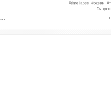
#time lapse
#океан
#
#морск