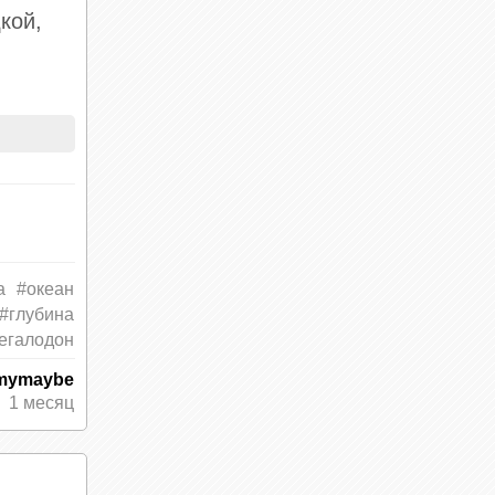
кой,
ть выше
й,
ую
а
#океан
#глубина
егалодон
mymaybe
1 месяц