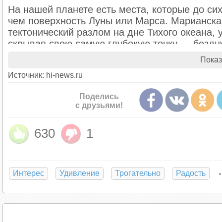
На нашей планете есть места, которые до си
чем поверхность Луны или Марса. Марианска
тектонический разлом на дне Тихого океана, 
скрывая свою самую глубокую точку — бездну
колоссальным давлением, превышающим атмо
Показ
замерзания воды, умудряется существовать у
Источник: hi-news.ru
гигантских амфипод и причудливых глубоков
науку.
Поделись
с друзьями!
630
1
Интерес
Удивление
Трогательно
Радость