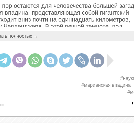
х пор остаются для человечества большей загад
я впадина, представляющая собой гигантский
уходит вниз почти на одиннадцать километров,
 Челленджера. В этой вечной темноте, под
сферное в тысячу раз, и при температуре чу
ать полностью →
никальная экосистема из удивительных бактери
одных организмов, ставящих в тупик современн
#наук
#марианская впадина
#м