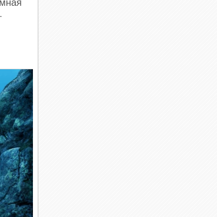
емная
.