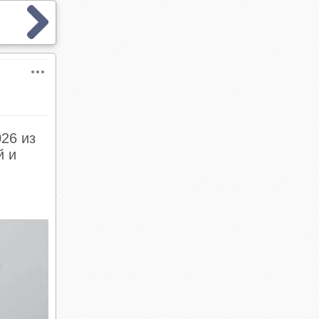
26 из
й и