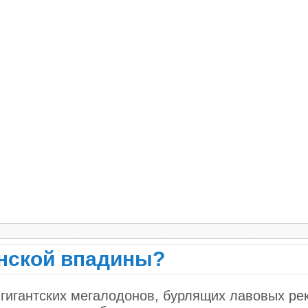
анской впадины?
гигантских мегалодонов, бурлящих лавовых ре