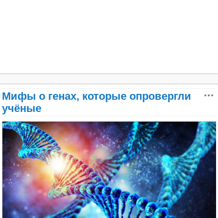
Мифы о генах, которые опровергли
учёные
Сканирование мозга в ходе изучения
дофаминергической системы вознаграждения
художников и нехудожников в новом исследовании
«Реактивность системы вознаграждения у
художников при принятии и отказе от денежных
вознаграждений» в журнале Creativity Research