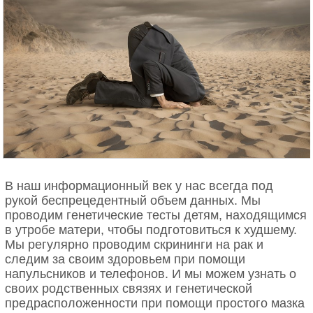
выросла более живой и любознательной, потому
что с ней больше играли, а также, в отличие от
Радуги, не имела рыжих пятен на шерсти.
Поэтому не стоит думать, что клонирование — это
создание полной копии.
В наш информационный век у нас всегда под
рукой беспрецедентный объем данных. Мы
проводим генетические тесты детям, находящимся
в утробе матери, чтобы подготовиться к худшему.
Мы регулярно проводим скрининги на рак и
следим за своим здоровьем при помощи
напульсников и телефонов. И мы можем узнать о
своих родственных связях и генетической
предрасположенности при помощи простого мазка