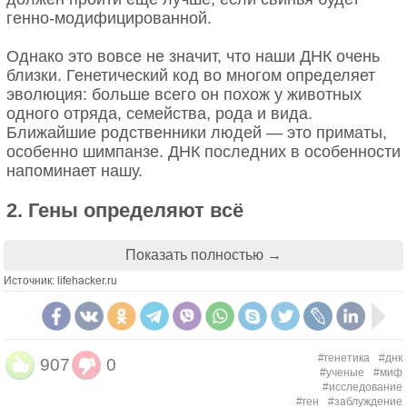
генно‑модифицированной.
Однако это вовсе не значит, что наши ДНК очень
близки. Генетический код во многом определяет
эволюция: больше всего он похож у животных
одного отряда, семейства, рода и вида.
Ближайшие родственники людей — это приматы,
особенно шимпанзе. ДНК последних в особенности
напоминает нашу.
2. Гены определяют всё
На самом деле, их влияние не абсолютно.
Показать полностью →
Например, качества личности «Большой пятёрки»
Источник: lifehacker.ru
зависят от наследственности лишь на 40–60%.
То же самое можно сказать и про умственные
способности. Было проведено множество
#генетика
#днк
907
0
экспериментов, с помощью которых учёные
#ученые
#миф
пытались обнаружить, наследуется интеллект или
#исследование
нет. И ни один из опытов не показал отчётливой
#ген
#заблуждение