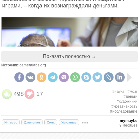
играми, – когда их вознаграждали деньгами.
Показать полностью →
Источник: cameralabs.org
#наука
#мозг
498
17
#деньги
#художники
#креативность
#исследование
Стоит отметить, что размер выборки исследования
довольно невелик. В эксперименте участвовали
mymaybe
Интерес
Удивление
Смех
Умиление
9 месяцев
двадцать четыре человека, двенадцать из которых
работают в сфере искусства: актёры, художники,