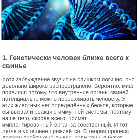
Journal.
Во втором тесте исследователи обнаружили, что
люди творческих профессий показали большую
активацию в другой части мозга, связанной с
допамином (префронтальная кора), когда им
сказали отказаться от зелёных квадратов. Другими
словами, мозг творческих людей положительно
реагирует на процесс, а не на материальный
1. Генетически человек ближе всего к
результат и они лучше работают, когда знают, что
свинье
им не заплатят.
В целом наши результаты указывают на
Хотя заблуждение звучит не слишком логично, оно
существование отдельных нейронных черт в
довольно широко распространено. Вероятно, миф
дофаминергической системе вознаграждения
появился потому, что внутренние органы свиней
художников, которые меньше склонны реагировать
потенциально можно пересаживать человеку. У
на денежное вознаграждение, – пишут
этих животных нет определённых белков, которые
исследователи.
бы вызвали реакцию иммунной системы, поэтому
наше тело, скорее всего, примет
имплантированный орган за собственный. И тот
легче и успешнее приживётся. В теории процесс
должен пройти ещё лучше, если свинья будет