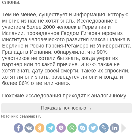
слюны.
4. Генетический анализ точно
Тем не менее, существует и информация, которую
предсказывает будущие болезни
многие из нас не хотят знать. Исследование с
участием более 2000 человек в Германии и
Иногда этот метод используют, чтобы
Испании, проведенное Гердом Гигеренцером из
прогнозировать патологии, которые могут
Института человеческого развития Макса Планка в
появиться у человека. Некоторые
Берлине и Росио Гарсия-Ретамеро из Университета
недобросовестные компании уверяют о высокой
Гранады в Испании, обнаружило, что 90%
точности генетических тестов. Однако нужно
участников не хотели бы знать, когда умрет их
понимать, что такой анализ лишь показывает
партнер или по какой причине. И 87% также не
вероятность, а не точно предсказывает будущие
хотят знать дату своей смерти. Также их спросили,
диагнозы.
хотят ли они знать, разведутся ли они и когда, и
более 86% ответили «нет».
С высокой вероятностью наследуются только
заболевания, которые связаны с одним геном или
Похожие исследования приходят к аналогичному
хромосомой. Например, синдром Дауна или
выводу: мы часто избегаем информации, которая
гемофилия. Так как для появления достаточно
может причинить нам боль. Инвесторы реже
Показать полностью →
всего одного признака, шанс получения такой
заходят в свои портфели акций в дни, когда рынок
патологии от родителей действительно высок.
Источник: ideanomics.ru
падает. А по данным одного лабораторного
эксперимента, участники, которым сказали, что у
Однако большинство наследственных болезней
них более низкий рейтинг, чем у других, готовы