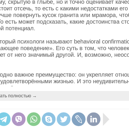
у, скрытую в глыбе, но и точно оценивает каче
тоит отсечь, то есть с какими недостатками его
лучше повернуть кусок гранита или мрамора, что
 есть может подсказать, какие достоинства ст
ой потенциал.
орый психологи называют behavioral confirmat
ающее поведение». Его суть в том, что челове
ает от него значимый другой. И, возможно, неос
одно важное преимущество: он укрепляет отн
е удовлетворёнными жизнью. И это неудивительн
м всё хорошее и не скрывают своего отношения
 у тех, кто прежде всего указывает на недоста
ать полностью →
ших отношениях эффект Микеланджел
ут два простых признака.