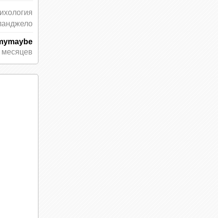
ихология
ланджело
mymaybe
 месяцев
сть или
жные
тобы
о
гает
ку —