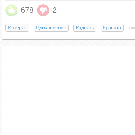
678
2
Вы чувствуете постоянную поддержк
Интерес
Вдохновение
Радость
Красота
Если любимый человек в вас верит, не обра
неудачные попытки прийти к цели, вам сложн
жизненные периоды поддержка партнёра може
продолжать выбранные действия. Например, 
профессиональный конкурс с предварительны
А ещё постоянная и безусловная поддержка 
роста. Она позволяет вам почувствовать себя
снизить уровень тревожности, укрепить само
ведь никто за неё ругать не будет.