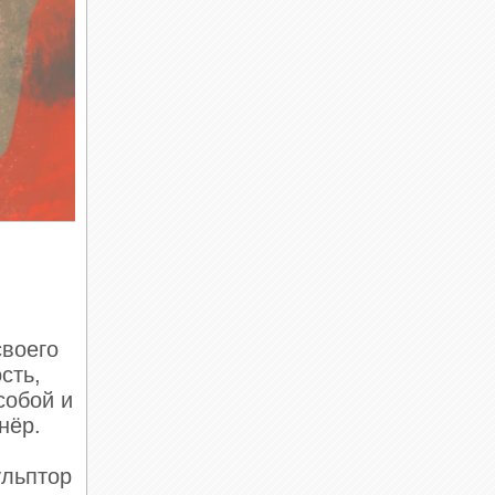
своего
сть,
собой и
нёр.
ульптор