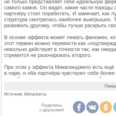
не только представляет себе идеальную форм
самого камня. Он видит, какие части породы с
партнёру стоит поработать. И замечает, как 
структура смотрелась наиболее выигрышно. То
развивать другому, чтобы лучше раскрыть св
В основе эффекта может лежать феномен, кот
этот термин можно перевести как «подтвержд
невольно действует в точности так, как ожид
стремится не разочаровать второго.
При этом у эффекта Микеланджело есть ещё 
в паре, и оба партнёра чувствуют себя боле
людей, которые стараются замечать в близко
меньше поводов для обид и непонимания, чем
Показ
другого.
Источник: lifehacker.ru
Как понять, проявляется ли в ва
Поделись
с друзьями!
На позитивное действие этого феномена укаж