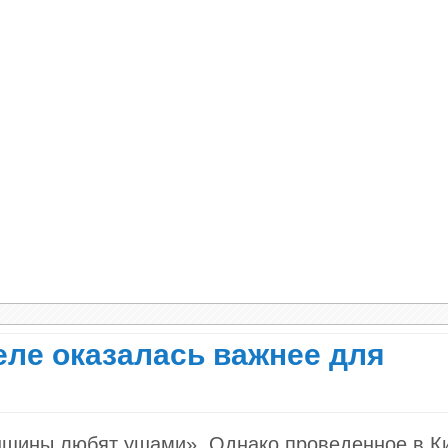
деле оказалась важнее для
енщины любят ушами». Однако проведенное в К