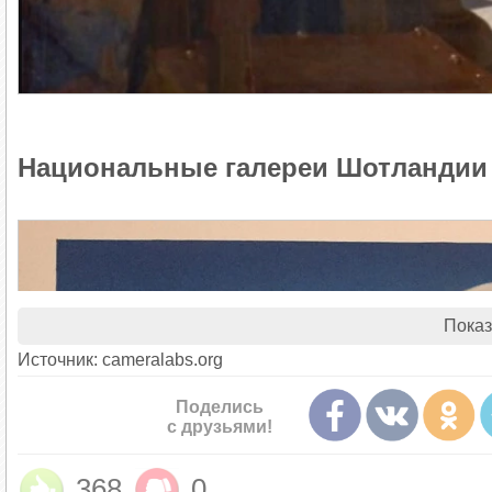
Национальные галереи Шотландии
Показ
Источник: cameralabs.org
Поделись
с друзьями!
368
0