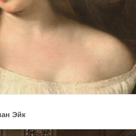
ван Эйк