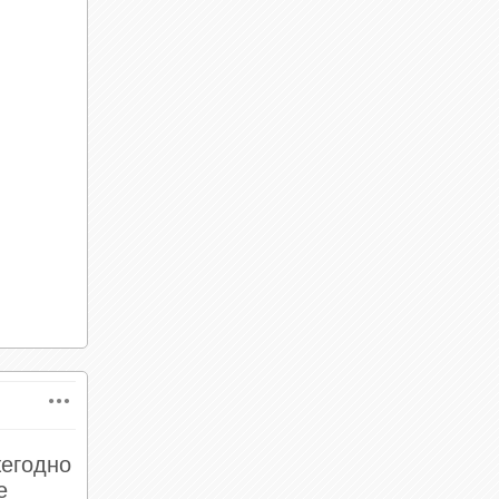
си,
ей
ена,
имых
ысоком
их пяти
пы по
ого
жегодно
е