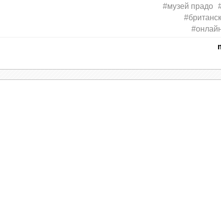
#музей прадо
#британс
#онлайн