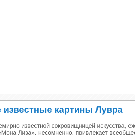
года», Рене Магритт, 1929
ют богатейшей коллекцией европейской живопи
охи постимпрессионизма. Среди хранящихся в н
, Рембрандта, Вермеера, Ван Дейка, Моне, Гог
и тысяч оцифрованных изображений самых знач
95 000 объектов около 40 000 изображений в в
ые планируют опубликовать в течение ближайш
ющие их картины на сайте, они собраны в груп
реям:
ного искусства
,
рея
.
е известные картины Лувра
латно в высоком разрешении для некоммерческ
семирно известной сокровищницей искусства, е
«Мона Лиза», несомненно, привлекает всеобще