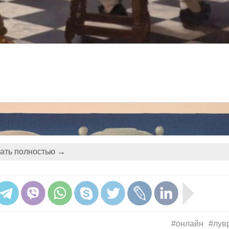
ать полностью →
#онлайн
#лув