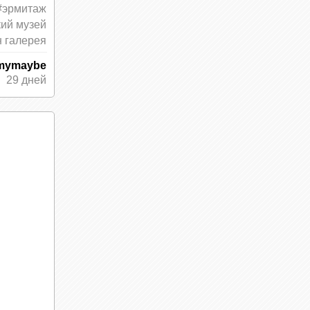
#эрмитаж
кий музей
 галерея
mymaybe
29 дней