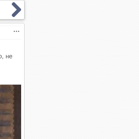
, не
й