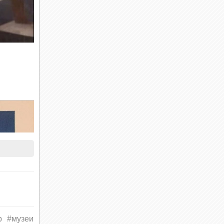
р
#музеи