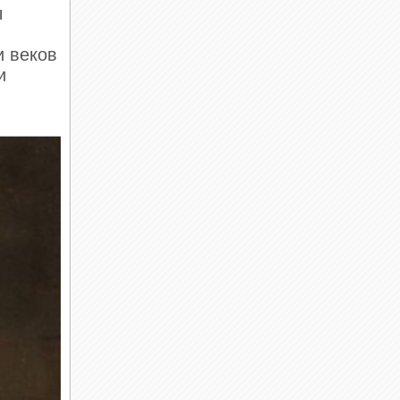
ы
и веков
и