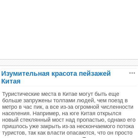
систему пещер и тоннелей со множеством хрупких
Но при этом Землю туристы увидят такой же, какой
сталактитов и сталагмитов, одна из наиболее
ее видят космонавты с МКС. И восход Солнца из-
известных пещер.
за горизонта Земли тоже смогут понаблюдать.
Изумительная красота пейзажей
Китая
Туристические места в Китае могут быть еще
больше запружены толпами людей, чем поезд в
метро в час пик, а все из-за огромной численности
населения. Например, на юге Китая открылся
новый стеклянный мост над пропастью, однако его
пришлось уже закрыть из-за нескончаемого потока
туристов, так как власти опасаются, что он просто
Первый полет назначен на конец 2025 года, старт