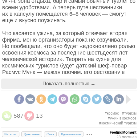
Wi-Fi, зона отдыха, бар и самый обычный туалет со
всеми удобствами. А теперь путешественники —
их в капсулу помещается 6–8 человек — смогут
еще и вкусно поужинать.
Что касается ужина, за который отвечает вторая
фирма, меню организаторы пока не озвучивали.
Но пообещали, что оно будет «вдохновлено ролью
освоения космоса за последние шестьдесят лет
человеческой истории». Творить на кухне для
космических туристов будет датский шеф-повар
Расмус Мунк — между прочим, его ресторану в
Копенгагене присвоили целых две звезды
Показать полностью →
«Мишлен».
#космос
#туризм
587
13
#ужин в космосе
#космический туризм
FeelingMoment
Интерес
Удивление
Смех
Вдохновение
28 месяцев