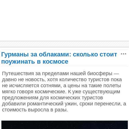
Гурманы за облаками: сколько стоит
поужинать в космосе
Путешествия за пределами нашей биосферы —
давно не новость, хотя количество туристов пока
не исчисляется сотнями, а цены на такие полеты
мягко говоря космические. К уже существующим
предложениям для космических туристов
На северо-западе, в семи километрах от центра
добавили романтический ужин, сроки перенесли, а
города находится гора Гуанминшань, на южном
стоимость выросла в разы.
склоне которой примостилась скала «Камышовая
флейта». В этой скале есть уникальная пещера,
называемая Пещерой тростниковых флейт (Reed
flute cave).