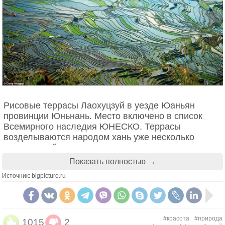
Рисовые террасы Лаохуцзуй в уезде Юаньян
провинции Юньнань. Место включено в список
Всемирного наследия ЮНЕСКО. Террасы
возделываются народом хань уже несколько
тысячелетий.
Показать полностью →
Пещере дано очень меткое название: со свода
свешиваются сотни маленьких сталактитов,
Источник: bigpicture.ru
многие из которых напоминают тоненькие дудочки.
#красота
#природа
1015
2