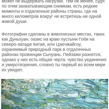
может не выдержать нагрузки. Тем не менее, судя
будет из Космического центра Кеннеди во Флориде
Эта карстовая пещера уходит в глубину на 240
по этим захватывающим снимкам, есть редкие
(США). В стратосфере капсула проведет около
метров и первые туристы ее посетили… 1300 лет
моменты и отдаленные районы страны, где на
шести часов. Стоимость такого ужина составит 495
назад.
много километров вокруг не встретишь ни одной
тысяч долларов (125 тысяч из этой суммы
живой души.
приходится на сам полет). Если курс останется
примерно нынешним, в рублях это будет 45,8
миллиона.
Фотографии сделаны в живописных местах, таких
как Дуньхуан, оазис на краю пустыни Гоби на
Автор текста: Ирина Себелева
северо-западе Китая, или Цзючжайгоу,
По материалам Interesting Engineering.
охраняемый природный парк в отдаленных
районах провинции Сычуань. Пейзажи разнятся,
однако у них есть общая черта: чувство уединения
и умиротворения, словно ты первый во всем мире
их увидел.