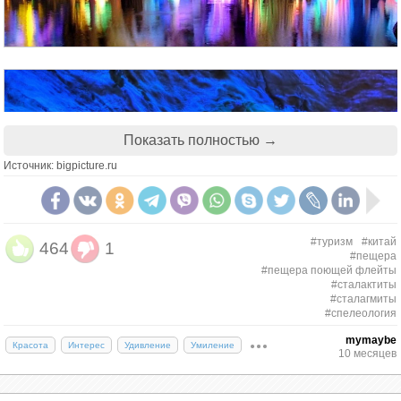
Показать полностью →
Источник: bigpicture.ru
#туризм
#китай
464
1
#пещера
#пещера поющей флейты
#сталактиты
#сталагмиты
#спелеология
mymaybe
Красота
Интерес
Удивление
Умиление
10 месяцев
Гуйлинь — давно зарекомендовал себя
туристическим центром благодаря чудесной