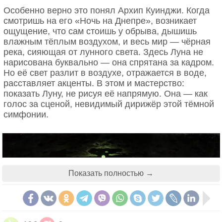
Послевоенная Луна
Царство красной пыли
Особенно верно это понял Архип Куинджи. Когда
смотришь на его «Ночь на Днепре», возникает
И «Лунное надувательство», и рассказ о Гансе
В списке лучше всего изученных небесных тел
ощущение, что сам стоишь у обрыва, дышишь
Пфаале упоминаются в сочинении Жюля Верна
Марс занимает второе место после Луны. Да, на
влажным тёплым воздухом, и весь мир — чёрная
«Из пушки на Луну» — по-видимому, первом
него не ступала нога человека, и марсианский
река, сияющая от лунного света. Здесь Луна не
подробном научно-фантастическом романе эпохи
грунт никогда не доставлялся на Землю. Но на
нарисована буквально — она спрятана за кадром.
пара, оставшемся в истории мировой литературы.
поверхности Красной планеты работало больше
Но её свет разлит в воздухе, отражается в воде,
В нем об американских мистификаторах
десятка аппаратов, многие — по несколько лет.
расставляет акценты. В этом и мастерство:
рассказывает французский путешественник
Марс детально изучен и с орбиты.
показать Луну, не рисуя её напрямую. Она — как
Мишель Ордан, убеждающий энтузиастов в
голос за сценой, невидимый дирижёр этой тёмной
возможности пилотируемого полета на Луну.
симфонии.
Сумерки. Луна. Исаак Левитан. 1899
Показать полностью →