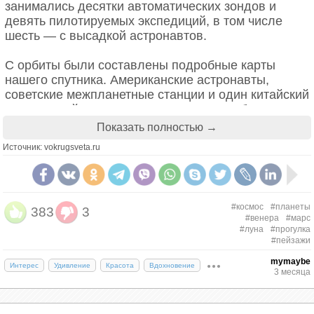
занимались десятки автоматических зондов и
девять пилотируемых экспедиций, в том числе
шесть — с высадкой астронавтов.
С орбиты были составлены подробные карты
нашего спутника. Американские астронавты,
советские межпланетные станции и один китайский
космический зонд доставили на Землю более двух
тысяч образцов лунного грунта общей массой
Показать полностью →
почти 400 кг.
Источник: vokrugsveta.ru
#космос
#планеты
383
3
#венера
#марс
#луна
#прогулка
#пейзажи
mymaybe
Интерес
Удивление
Красота
Вдохновение
3 месяца