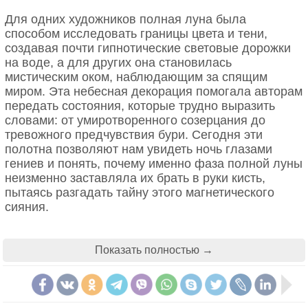
объясняется, во-первых, неправильной формой
Для одних художников полная луна была
пылинок, а во-вторых, статическим
способом исследовать границы цвета и тени,
электричеством (пыль электризуется потоком
создавая почти гипнотические световые дорожки
космических лучей). Астронавтам было очень
на воде, а для других она становилась
трудно полностью очистить приборы и скафандры,
мистическим оком, наблюдающим за спящим
так что пыль попадала внутрь спускаемых
миром. Эта небесная декорация помогала авторам
модулей.
передать состояния, которые трудно выразить
словами: от умиротворенного созерцания до
тревожного предчувствия бури. Сегодня эти
полотна позволяют нам увидеть ночь глазами
гениев и понять, почему именно фаза полной луны
неизменно заставляла их брать в руки кисть,
пытаясь разгадать тайну этого магнетического
«Радужная Бухта и Лунный храм». Литография из газеты The New York
сияния.
Sun. 25 августа 1835 г.
Анри Руссо, «Спящая цыганка», 1897
Статья была наполнена различными научными
Показать полностью →
терминами, подробным описанием конструкции
телескопа и в целом производила впечатление
«новостей науки». Как и в наше время, она
привлекла внимание лишь особо