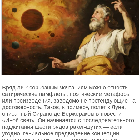
Фотография миссии «Аполлон-11»: обратная сторона Луны неподалеку
от кратера Дедал Источник: FRED DEATON / NASA
Вряд ли к серьезным мечтаниям можно отнести
сатирические памфлеты, поэтические метафоры
Представим себе, что мы оказались на
или произведения, заведомо не претендующие на
поверхности Луны. Оглядимся. Если сейчас день,
достоверность. Таков, к примеру, полет к Луне,
лунная равнина залита солнечным светом. А если
описанный Сирано де Бержераком в повести
ночь? Тогда все зависит от фазы Земли (если,
«Иной свет». Он начинается с последовательного
конечно, мы на обращенной к ней стороне
поджигания шести рядов ракет-шутих — если
спутника). Когда на нашей планете новолуние, на
угодно, гениальное предвидение концепции
Луне «полноземние».