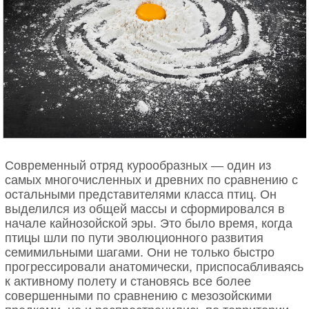
напротив окон той самой кофейни. Принцип
поднял глаза и увидел цель в трех метрах от себя.
Он отложил сэндвич, вышел на тротуар и нажал на
курок. Эти два выстрела оборвали не только жизнь
Фердинанда, но и мирное существование всей
планеты. Если бы бутерброд был чуть вкуснее или
очередь в кофейне — длиннее, возможно, 20
миллионов человек остались бы живы, а карты
мира не пришлось бы перерисовывать кровью.
Современный отряд курообразных — один из
самых многочисленных и древних по сравнению с
остальными представителями класса птиц. Он
выделился из общей массы и сформировался в
начале кайнозойской эры. Это было время, когда
птицы шли по пути эволюционного развития
семимильными шагами. Они не только быстро
прогрессировали анатомически, приспосабливаясь
к активному полету и становясь все более
совершенными по сравнению с мезозойскими