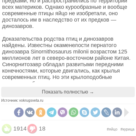
предками, но и распространились по территории
всех материков. Однако курообразные и вообще
современные птицы яйцо не изобретали, оно
досталось им в наследство от их предков —
динозавров.
Наполеон и «еда в бутылках»
Доказательства родства птиц и динозавров
найдены. Известны окаменелости пернатого
Армия Наполеона Бонапарта летела по Европе как
динозавра Sinornithosaurus milonii возрастом 125
ураган, но у императора был враг, который косил
миллионов лет в северо-восточном районе Китая.
его гвардейцев эффективнее, чем пушки
Синорнитозавр обладал развитыми передними
союзников — обычная гнилая еда. Солдаты ели
конечностями, которые двигались, как крылья
вонючую испорченную солонину, страдали от
современных птиц. Но эти крылоподобные
дизентерии и цинги, умирая тысячами еще до
конечности были не для полета, а для
начала сражения. Наполеон, знавший толк в
балансировки при движении. В том же районе
Показать полностью →
логистике, бросил клич: он пообещал
Китая позднее обнаружили остатки трех видов
сумасшедшие по тем временам деньги — 12 тысяч
Источник: vokrugsveta.ru
динозавров возрастом 120 миллионов лет —
франков — любому, кто придумает, как сохранить
протархеоптерикса (возможного предка
продукты свежими долгое время.
археоптерикса), каудиптерикса (существа,
покрытого перьями, правда, более короткими и
Награду забрал скромный повар Николя Аппер. Он
симметричными, чем это нужно для настоящего
1914
18
#яйцо
#курица
просто заметил: если запихать еду в стеклянную
полета) и синозавроптерикса (животного размером