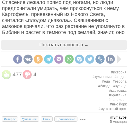
Спасение лежало прямо под ногами, но люди
предпочитали умирать, чем прикоснуться к нему.
Картофель, привезенный из Нового Света,
считался «плодом дьявола». Священники с
амвонов кричали, что раз растение не упомянуто в
Библии и растет в темноте под землей, значит, оно
создано сатаной. Крестьяне верили, что от
поедания клубней можно заразиться проказой или,
Показать полностью →
как минимум, сойти с ума.
Всё изменил прусский король Фридрих Великий.
Поняв, что приказы не работают, он разыграл
#история
гениальный психологический спектакль. Он
477
4
#кулинария
#индия
приказал засадить картофелем королевское поле
#еда
#европа
и выставил вокруг него элитную вооруженную
#блюда
#курица
#картошка
охрану. Солдатам было велено стеречь
#британия
«драгоценный овощ» с предельной строгостью
#наполеон
днем, но демонстративно спать или уходить с
#нью йорк
#мускатный орех
постов ночью. План сработал идеально:
окрестные крестьяне решили, что если король так
mymaybe
Интерес
Удивление
Смех
Вдохновение
бережет эту «земляную грушу», значит, она
5 месяцев