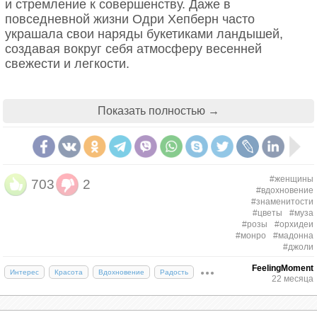
и стремление к совершенству. Даже в
повседневной жизни Одри Хепберн часто
украшала свои наряды букетиками ландышей,
создавая вокруг себя атмосферу весенней
свежести и легкости.
Показать полностью →
#женщины
703
2
#вдохновение
#знаменитости
#цветы
#муза
#розы
#орхидеи
#монро
#мадонна
#джоли
FeelingMoment
Интерес
Красота
Вдохновение
Радость
22 месяца