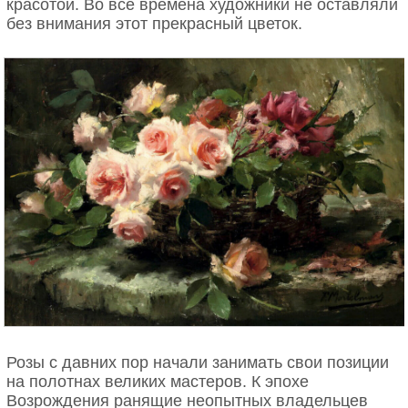
красотой. Во все времена художники не оставляли
без внимания этот прекрасный цветок.
Кэти Пери: фиолетовые и белые
гортензии
Всемирно известная певица Кэти Перри любит
роскошные букеты из гортензий. Известно, что
гортензии могут быть розовыми, зелеными,
синими, фиолетовыми и белыми. Для Кэти Перри
наиболее любимы фиолетовые и белые гортензии.
Эти два цвета символизируют понимание, чистоту
и мир.
Розы с давних пор начали занимать свои позиции
на полотнах великих мастеров. К эпохе
Возрождения ранящие неопытных владельцев