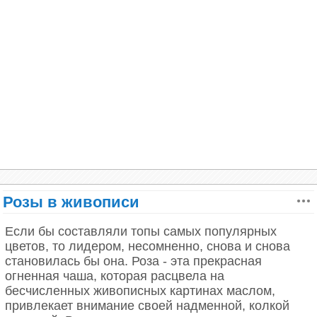
известна своей любовью к роскоши и
великолепию. Ее любимыми цветами были
тюльпаны – символ богатства, процветания и
власти. Екатерина II создала в Санкт-Петербурге
огромный ботанический сад, где выращивались
редкие сорта тюльпанов со всего мира. Она
считала тюльпаны символом своей империи, ее
расцвета и могущества.
Розы в живописи
Если бы составляли топы самых популярных
цветов, то лидером, несомненно, снова и снова
становилась бы она. Роза - эта прекрасная
огненная чаша, которая расцвела на
бесчисленных живописных картинах маслом,
привлекает внимание своей надменной, колкой