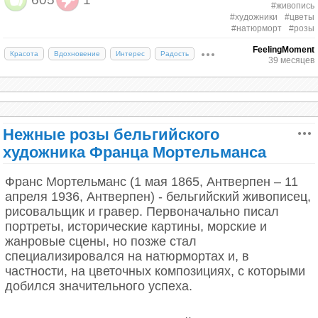
всегда украшает свой дом свежими цветами, когда
#живопись
#художники
#цветы
не находится в павильонах для съемок. Его
#натюрморт
#розы
любимые цветы – лилии и розы, но больше всего
FeelingMoment
актрису привлекает аромат фрезии,
Красота
Вдохновение
Интерес
Радость
39 месяцев
символизирующий дружбу и невинность. Наиболее
ароматными являются розовые и белые виды
фрезий.
Нежные розы бельгийского
художника Франца Мортельманса
Франс Мортельманс (1 мая 1865, Антверпен – 11
апреля 1936, Антверпен) - бельгийский живописец,
рисовальщик и гравер. Первоначально писал
портреты, исторические картины, морские и
жанровые сцены, но позже стал
Сандро Боттичелли «Дева Мария с Младенцем и Иоанном
Крестителем», 1475;
специализировался на натюрмортах и, в
частности, на цветочных композициях, с которыми
добился значительного успеха.
Символ розы