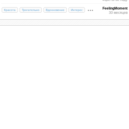
мудрости и жизнелюбия.
FeelingMoment
Красота
Трогательно
Вдохновение
Интерес
30 месяцев
Екатерина II: тюльпаны и великолепие
Российская императрица Екатерина II была