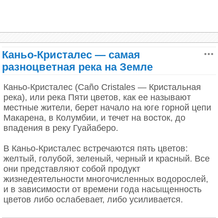
Каньо-Кристалес — самая
разноцветная река на Земле
Каньо-Кристалес (Caño Cristales — Кристальная
река), или река Пяти цветов, как ее называют
местные жители, берет начало на юге горной цепи
Макарена, в Колумбии, и течет на восток, до
впадения в реку Гуайаберо.
В 1978 году Доминика получила независимость от
Великобритании утвердила свой собственный
В Каньо-Кристалес встречаются пять цветов:
флаг. Вот такой:
желтый, голубой, зеленый, черный и красный. Все
они представляют собой продукт
жизнедеятельности многочисленных водорослей,
и в зависимости от времени года насыщенность
цветов либо ослабевает, либо усиливается.