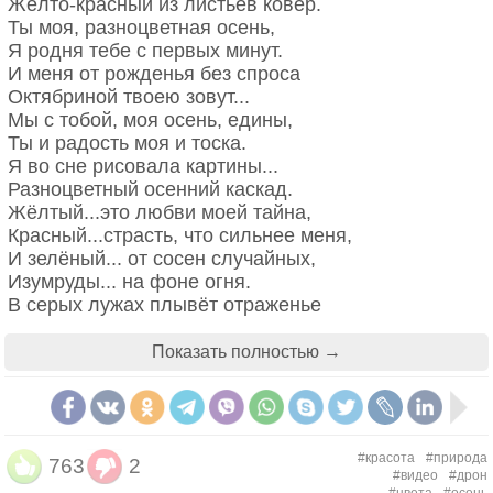
Жёлто-красный из листьев ковёр.
При этом, среди всех пограничных цветов,
Ты моя, разноцветная осень,
фиолетовый – один из самых капризных.
Я родня тебе с первых минут.
И меня от рожденья без спроса
Октябриной твоею зовут...
Его "внешний вид" сильно зависит от
Мы с тобой, моя осень, едины,
освещения и угла зрения. В сумерках он
Ты и радость моя и тоска.
вообще превращается в серый
Я во сне рисовала картины...
Разноцветный осенний каскад.
Его трудно разглядеть с большого расстояния
Жёлтый...это любви моей тайна,
Красный...страсть, что сильнее меня,
Он быстро выцветает и превращается совсем
И зелёный... от сосен случайных,
В более глубоких местах неровности дна образуют
в другой цвет
Изумруды... на фоне огня.
природные углубления: глубокие, разноцветные,
В серых лужах плывёт отраженье
круглые колодцы — «мойяс». Купаться в этих
Его трудно воспроизвести в кустарных
Ярких красок в живых зеркалах.
заводях — как будто рождаться заново.
условиях (а это часто нужно, например на
Тихой песней с присущим смущеньем,
Показать полностью →
Необыкновенный вселенский покой, легкость и
поле боя. Тот же красный и черный цвета
В тёмно - синих звучишь небесах.
ноль мыслей в голове. Полное отсутствие
найти гораздо проще).
Ты степенна и не суетлива...
человека, только солнце, джунгли, небо, зеленые,
Примеряешь наряд не спеша.
поросшие мхом теплые камни, застывший где-то
Его совершенно иначе видят дальтоники
В жёлтом - ты несравненно красива,
высоко в горячем воздухе сокол, выискивающий
#красота
#природа
763
2
Я любуюсь тобой чуть дыша...
добычу, и эта хрустально-цветная прохладная
#видео
#дрон