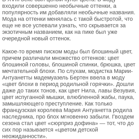
роспись плаща Девы Марии в религиозных
входили совершенно необычные оттенки, а
Как видим, фиолетовые цвета там есть (что,
произведениях искусства была выполнена из
популярность им добавляли необычные названия.
кстати, также опровергает версию о недоступности
драгоценного порошка лазурита.
Мода на оттенки менялась с такой быстротой, что
фиолетового цвета в прошлом), но этот случай мы
еще не все успевали узнать, что скрывается за
не можем рассматривать как основной
В конце 1820-х годов синтетический ультрамарин
экзотичным названием, как на пике был уже
государственный флаг страны.
начали производить в технически развитых
очередной новый оттенок.
Франции и Германии, заменив дорогой и
2. Флаг Никарагуа
трудоемкий процесс добычи, транспортировки и
Какое-то время писком моды был блошиный цвет,
Зимой и весной попасть на берега «кристальной
измельчения лазурита.
причем различали множество оттенков: цвет
реки» нельзя – статус объекта природного
блошиной головы, блошиной спинки, брюшка, цвет
А вот здесь можете понапрягать зрение:
наследия ЮНЕСКО обязывает принимать крайние
2. Кермес (красный)
мечтательной блохи. По слухам, модистка Марии-
меры безопасности и охраны ее бассейна.
Антуанетты мадемуазель Бертен ввела в моду
«цвет блохи в период родильной горячки». Дошли
даже до таких тонов, как цвет Нила, лавы Везувия,
цвет испуганной мышки, влюбленной жабы, паука,
замышляющего преступление. Как только
французская королева Мария Антуанетта родила
наследника, про блох мгновенно забыли. Гвоздем
сезона стал цвет «сюрприз дофина» — тот, что до
сих пор называется «цветом детской
неожиданности».