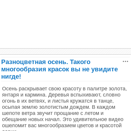
нужно перелететь самолетом от Вильявисенсио до
богатства, невероятной роскоши.
Макарена, потом проплыть на лодке и, наконец,
идти пешком по нехоженым до сих пор тропам до
Естественно, для флагов (которых нужно очень
этого природного чуда.
много) такой дефицит было использовать
нерационально... Впрочем, это – всего лишь
версия и я не склонен ей доверять. И вот почему:
Чуть ли не половина флагов мира была
придумана уже в XX веке, то есть в те
Разноцветная осень. Такого
времена, когда были придуманы химические
многообразия красок вы не увидите
красители. И потому фиолетовый точно не
нигде!
являлся цветом роскоши
Осень раскрывает свою красоту в палитре золота,
Фиолетовую краску можно получить из многих
янтаря и кармина. Деревья вспыхивают, словно
ягод (черника, виноград, бузина)
огонь в их ветвях, и листья кружатся в танце,
осыпая землю золотистым дождем. В каждом
Фиолетовый цвет можно получить, смешав
шепоте ветра звучит прощание с летом и
красный и синий цвета
обещание новых начал. Это удивительное видео
ошеломит вас многообразием цветов и красотой
Фиолетовые цвета все-таки присутствовали