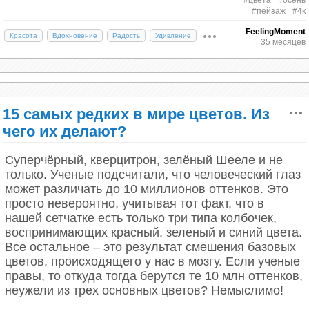
вода, проникающая в каждую клетку тела.
#цвета
#осень
Анна Будзько
#пейзаж
#4к
FeelingMoment
Красота
Вдохновение
Радость
Удивление
35 месяцев
15 самых редких в мире цветов. Из
чего их делают?
Суперчёрный, кверцитрон, зелёный Шееле и не
только. Ученые подсчитали, что человеческий глаз
может различать до 10 миллионов оттенков. Это
просто невероятно, учитывая тот факт, что в
Autumn
нашей сетчатке есть только три типа колбочек,
Фиолетовый еще и не со всеми цветами сочетается
воспринимающих красный, зеленый и синий цвета.
Недавние исследования, проведенные местными
Все остальное – это результат смешения базовых
Короче говоря, с фиолетовым больше проблем,
натуралистами, показали, что вода в реке
цветов, происходящего у нас в мозгу. Если ученые
чем реальной пользы. Так что цвет хоть и
настолько чистая, что является практически
правы, то откуда тогда берутся те 10 млн оттенков,
красивый, но для флагов совершенно
дистиллированной. В речной воде отсутствуют
неужели из трех основных цветов? Немыслимо!
неподходящий. Его бы и на флаге Доминики не
соли и минералы, поэтому она непригодна для
было, если бы эволюция императорских амазонов