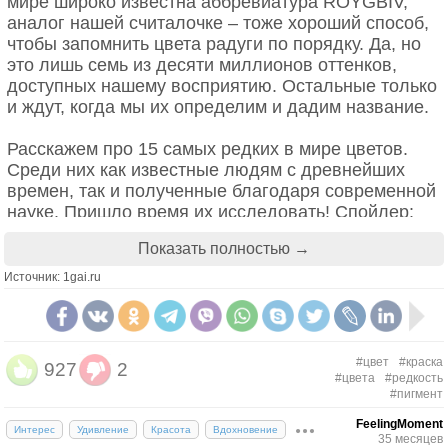
мире широко известна аббревиатура ROYGBIV,
аналог нашей считалочке – тоже хороший способ,
чтобы запомнить цвета радуги по порядку. Да, но
это лишь семь из десяти миллионов оттенков,
Также тут можно погулять у ступенчатого каскада
доступных нашему восприятию. Остальные только
под названием «лестница», где за сверкающей
и ждут, когда мы их определим и дадим название.
стеной воды скрываются укромные гроты, а в
скалах гнездятся летучие мыши. Причудливые
Расскажем про 15 самых редких в мире цветов.
плоские каменные глыбы как будто брошены в
Среди них как известные людям с древнейших
беспорядке на берегу чьей-то гигантской рукой.
времен, так и полученные благодаря современной
Не напрягайте зрение, фиолетового цвета там нет.
науке. Пришло время их исследовать! Спойлер:
Зато у Боливии есть второй флаг, неофициальный.
нас впечатлил суперчерный цвет вантаблэк!
Показать полностью →
Он применяется только внутри страны и только как
дополнение к основному.
1. Ультрамарин (синий)
Источник: 1gai.ru
Называется он Випала:
#цвет
#краска
927
2
#цвета
#редкость
#пигмент
FeelingMoment
Интерес
Удивление
Красота
Вдохновение
35 месяцев