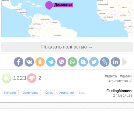
Показать полностью →
Не стоит путать Содружество с "Доминиканской
Республикой", которая гораздо крупнее и
#цвета
#флаги
1223
2
#фиолетовый
находится почти в 1000 км на северо-запад.
FeelingMoment
Интерес
Удивление
Смех
Умиление
27 месяцев