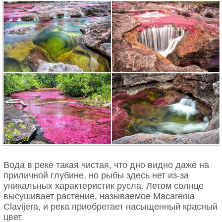
Флаг Содружества Доминики
Три полосы (белая, черная и золотая)
символизируют три расы, проживающие на
острове (золотой – это, кстати, мулаты)
Зеленый фон – джунгли, которыми покрыт остров
Красный круг по-центру – свободу и содружество
10 звезд – это 10 округов, на которые разбит
остров
Вода в реке такая чистая, что дно видно даже на
приличной глубине, но рыбы здесь нет из-за
И лишь в самом-самом центре всей этой
уникальных характеристик русла. Летом солнце
конструкции разместился фиолетовый ... попугай!
высушивает растение, называемое Macarenia
В общем-то, это чуть ли не единственный случай
Clavijera, и река приобретает насыщенный красный
(о втором случае расскажу чуть дальше), когда
цвет.