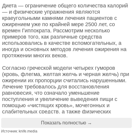
особой преданностью монарху, могли попасть на
Диета — ограничение общего количества калорий
королевскую службу и судить уже не только в
— и физические упражнения являются
своих деревнях, но и в городах, принадлежащих
краеугольными камнями лечения пациентов с
самому королю. Это уже была ответственная
ожирением уже по крайней мере 2500 лет, со
государственная работа, а финансировалась она
времен Гиппократа. Рассмотрим несколько
из городской или даже королевской казны.
примеров того, как различные средства
использовались в качестве вспомогательных, а
Военное дело
иногда и основных методов лечения ожирения на
Демоны с кошачьими головами в одной из средневековых книг
протяжении многих веков.
Но далеко не все считали кошек слугами нечистой
В Средние века война не обходила стороной
Согласно греческой модели четырех гуморов
силы и причиной всех бед. В европейских
никого, поэтому любой дворянин был просто
(кровь, флегма, желтая желчь и черная желчь) при
еврейских общинах кошек любили и берегли и,
обязан поддерживать себя в хорошей боевой
ожирении их пропорции считались нарушенными.
возможно, именно поэтому процент умерших от
форме. Постоянные упражнения в фехтовании,
Лечение требовалось для восстановления
чумы иудеев был на порядок ниже. Как всегда,
стрельбе из лука, верховой езде и даже кулачном
равновесия, что означало уменьшение
успехи евреев не радовали христиан и вскоре по
бою были неотъемлемой частью жизни
поступления и увеличение выведения пищи с
зачумленным городам пронесся слух о том, что
большинства вельмож, подходящих по возрасту
помощью «чистящих кровь», мочегонных и
именно они заражают людей смертельной
для военного дела. Иногда совершенствовались
слабительных средств, а также физических
болезнью.
на военном поприще даже прекрасные дамы, ведь
упражнений, прогревания и массажа.
в случае осады крепости или набега агрессивного
Показать полностью →
Это вызвало волну еврейских погромов с
соседа поблажек не делали никому.
Действительно, слабительные средства постоянно
Источник: knife.media