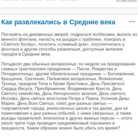
рассказывают о том, что серьезные споры муж с
45 месяцев
он предлагал использовать лук, чеснок, кресс-
женой могли решать настоящим боем! Победителя
салат, лук-порей, семена руты и листья табака
определял специальный судья, а сам процесс
(для жевания).
В другом хадисе рассказывается о том, что
проходил в достаточно необычном формате. Муж
Как развлекались в Средние века
Обычно нам представляется рыцарь в качестве
однажды кошка спасла от ядовитой змеи
спускался в яму по пояс, ему выдавалась дубинка.
огромной кучи собранного и скреплённого между
В XVIII веке были опубликованы две первые
соратника пророка, который, в связи с этим,
А жена оставалась на земле и была вооружена
Поглазеть на диковинных зверей, подраться колбасами, выпить из
собой железа верхом на лошади. Неуязвимый в
английские монографии, посвященные
получил имя Абу Хурайра — «Отец кошек».
винного фонтана, напасть на рыцаря с граблями, поиграть в
тряпичной сумкой, внутри которой лежал
своих доспехах воин очень сильно бьёт, однако
исключительно проблеме ожирения. В каждой из
«Святого Косму», посетить «славный дом», посплетничать у
Мухаммед говорил об этих домашних животных
булыжник.
фонтана и другие способы развлечься, доступные жителям
если он случайно упадёт, то встать на ноги без
них автор предлагал новый способ лечения,
так: «Кошки не нечисты и не мешают молитве. Они
городов в Средние века.
помощи оруженосца он вряд ли сможет из-за
основанный на собственной теории и практике.
как пастыри».
Волосы на лице
тяжёлой и неудобной броня. А на самом деле
Книга доктора Томаса Шорта увидела свет в 1727
Пятьдесят два обычных воскресенья, по неделе на празднование
полный пластинчатый доспех, изготовленный из
главных христианских праздников — Пасхи, Рождества и
году. С точки зрения Шорта, лечение ожирения
Пятидесятницы, другие обязательные праздники — Богоявление,
закалённой стали, в среднем весил примерно 15–
требовало восстановления естественного баланса
Крещение, Сретение, Пальмовое воскресенье, Вознесение,
25 килограмм. Казалось бы, и такая тяжесть также
и устранения вторичных причин. Он утверждал,
Троица, праздник Тела и Крови Христовых, День Пресвятого
немалая, однако оружейники умели создавать
Сердца Иисуса, Преображение, Воздвижение Креста, День
что по возможности следует выбирать такое место
Святого семейства, День Непорочного зачатия, День святого
латы так, чтобы придерживаться равномерному
для проживания, где воздух не слишком влажный,
Иосифа, День святых апостолов Петра и Павла, Успение Девы
распределению веса по телу владельца, поэтому
и не стоит жить в городе или в лесу. Шорт считал,
Марии, День Всех Святых, плюс дни разных святых —
он был способен не только свободно ходить, но
покровителей города, ремесленных цехов и так далее, дни их
что физические упражнения очень важны, а
поминовения и дни разных событий, с ними связанных, а также
также бегать и даже прыгать, а некоторые случаи,
питание должно быть щадящим и «очищающим».
въезды правителей, епископов и других важных персон — итого
которые зафиксировала история, доказывает, что
около трети года проводил средневековый горожанин в
отдельные рыцари и танцевали в своих доспехах,
Вторая книга написана доктором Малкольмом
праздности. Каким образом можно было убить это время?
не испытывая каких-либо проблем или стеснений.
Флемингом, выпускником Медицинской школы в