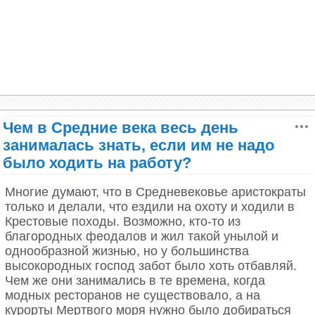
древнем Киеве за убийство кошки был положен
солидный денежный штраф.
Интересно, но в Ветхом Завете кошки
упоминаются всего один раз в Послании Иеремии.
В этом месте Библии пророк развенчивает
идолопоклонничество, приводя в качестве
доводов то, что по статуям богов безбоязненно
Чем в Средние века весь день
лазают кошки и никогда не бывают за это
занималась знать, если им не надо
покараны.
было ходить на работу?
Многие думают, что в Средневековье аристократы
только и делали, что ездили на охоту и ходили в
Крестовые походы. Возможно, кто-то из
благородных феодалов и жил такой унылой и
однообразной жизнью, но у большинства
высокородных господ забот было хоть отбавляй.
Чем же они занимались в те времена, когда
модных ресторанов не существовало, а на
курорты Мертвого моря нужно было добираться