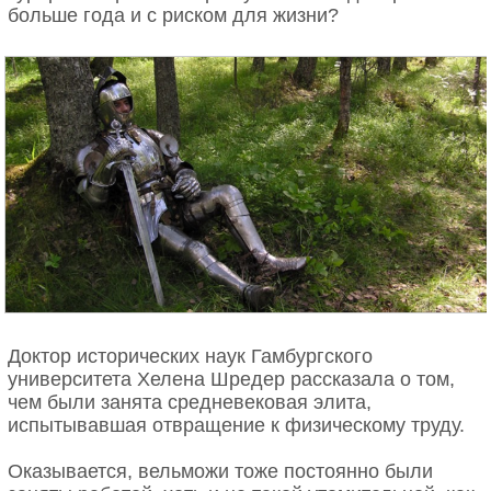
больше года и с риском для жизни?
Кошка на древнем египетском папирусе
До начала борьбы с еретиками и ведьмами к
кошкам в Европе относились ровно — их ценили
за ловлю мышей, берегли как дорогостоящих
животных, но культ любви к ним не наблюдалось
нигде. Но все изменилось в 13 веке, когда
католическая церковь впервые серьезно
принялась за слуг врага человеческого, живущих
Доктор исторических наук Гамбургского
среди нас.
университета Хелена Шредер рассказала о том,
чем были занята средневековая элита,
Средневековые кошачьи неприятности
испытывавшая отвращение к физическому труду.
Считается, что начало котофобии положил папа
Оказывается, вельможи тоже постоянно были
Григорий IX, опубликовав в 1233 году послание