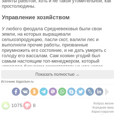
заняты работой, хоть и не такой утомительной, как
под названием Vox in Rama. В нем говорилось о
простолюдины.
поклонниках Люцифера и их ритуалах. Бурная
фантазия понтифика родила обряд сатанистов, в
Управление хозяйством
ходе которого те целовали под хвост черного кота.
Также в документе описывалось явление адептам
У любого феодала Средневековья были свои
самого Князя Тьмы, который представал в виде
земли, на которых выращивали
гибрида кота и человека.
сельхозпродукцию, пасли скот, валили лес и
выполняли прочие работы, призванные
Впечатленные творчеством папы христиане тут же
приумножить его состояние, и не дать умереть с
принялись топить, вешать и жечь кошек, причем
голоду его вассалам. Сам хозяин угодий был
под горячую руку попадали не только черные
самым настоящим топ-менеджером, который
экземпляры, а все, до которых можно было
управлял бизнесом самостоятельно или через
дотянуться. Еще интенсивнее начали бороться с
своих помощников.
этими животными с появлением инквизиции. В
Показать полностью →
отчетах отцов-иезуитов часто попадаются
Источник: bigpicture.ru
упоминания, что ведьму сожгли или утопили
вместе с ее кошкой.
#образ жизни
1075
8
#средние века
#аристократия