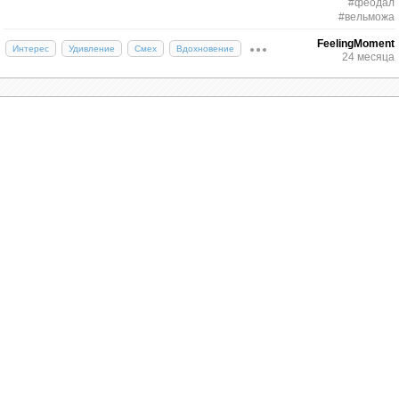
#феодал
#вельможа
FeelingMoment
Интерес
Удивление
Смех
Вдохновение
24 месяца
Крупные феодалы владели огромными
территориями, а их имения можно сравнить с
крупными современными агропромышленными
компаниями. Нужно было грамотно распределять
финансы и ресурсы, вытягивать убыточные
филиалы и постоянно бороться с форс-мажорами.
Стихийные бедствия, эпидемии, войны,
междоусобицы, неурожаи и банальное воровство
постоянно угрожали благополучию вельможи.
Нужно учесть, что в те времена не было ни