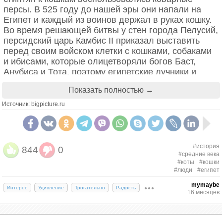
персы. В 525 году до нашей эры они напали на
Египет и каждый из воинов держал в руках кошку.
Во время решающей битвы у стен города Пелусий,
персидский царь Камбис II приказал выставить
перед своим войском клетки с кошками, собаками
и ибисами, которые олицетворяли богов Баст,
Анубиса и Тота, поэтому египетские лучники и
пращники не могли поражать врагов со стен
Показать полностью →
города.
Источник: bigpicture.ru
#история
844
0
#средние века
#коты
#кошки
#люди
#египет
mymaybe
Интерес
Удивление
Трогательно
Радость
16 месяцев